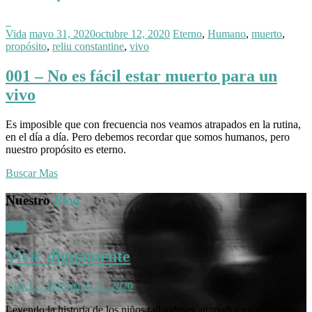
Posted
Posted
Posted
Vida
mayo 31, 2020
octubre 12, 2020
Eterno
,
Humano
,
muerto
,
in:
on
in:
propósito
,
reliu constantine
,
vivo
001 – No es fácil estar muerto para un
vivo
Es imposible que con frecuencia nos veamos atrapados en la rutina,
en el día a día. Pero debemos recordar que somos humanos, pero
nuestro propósito es eterno.
Buscar Mas
Nuestro
Blog
Posted
Vida
in:
Vivir dignamente
Posted
julio 12, 2018
mayo 24, 2020
on
Leyendo la historia de los niños tailandeses atrapados en esa cueva