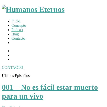
Somos
Inicio
humanos,
Concepto
pero
Podcast
Dios
Blog
nos
Contacto
creó
para
Facebook
mucho
Profile
Instagram
mas
Twitter
CONTACTO
Toggle
Ultimos Episodios
navigation
001 – No es fácil estar muerto
para un vivo