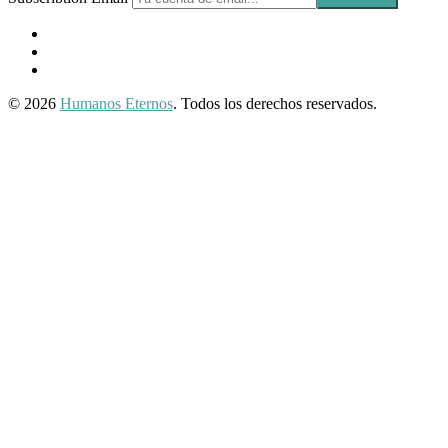
Facebook
Profile
Instagram
Twitter
© 2026
Humanos Eternos
. Todos los derechos reservados.