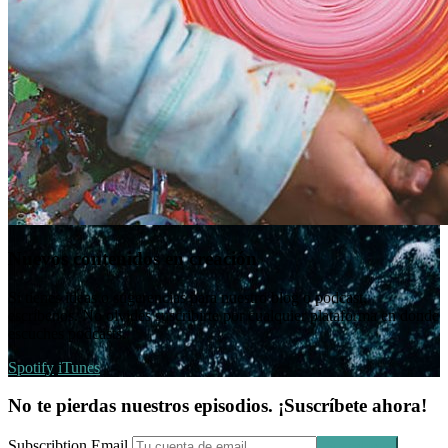
Nuevos contenidos en creación
Si tienes ideas o sugerencias para nuestro blog o podcast,
escríbenos. No olvides suscribirte por cualquier plataforma en donde
escuches podcasts.
Spotify
iTunes
No te pierdas nuestros episodios. ¡Suscríbete ahora!
Subscribtion Email