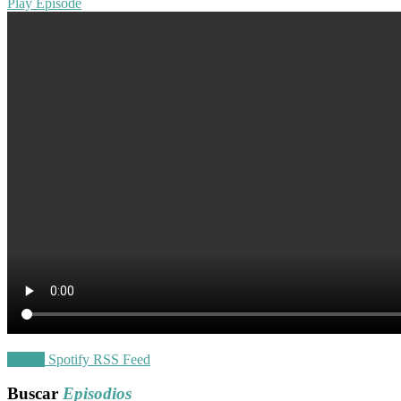
Play Episode
iTunes
Spotify
RSS Feed
Buscar
Episodios