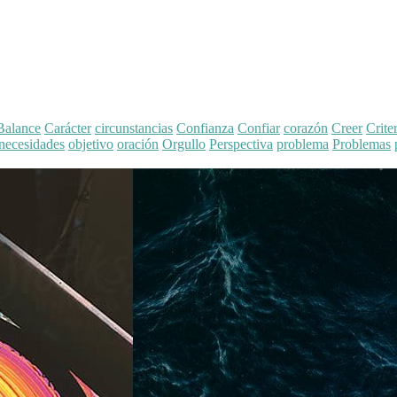
Balance
Carácter
circunstancias
Confianza
Confiar
corazón
Creer
Crite
necesidades
objetivo
oración
Orgullo
Perspectiva
problema
Problemas