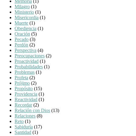
Memoria
(1)
Milagro
(1)
Ministerio
(1)
Misericordia
(1)
Muerte
(1)
Obediencia
(1)
Oración
(5)
Pecado
(3)
Perdón
(2)
Perspectiva
(4)
Preocupaciones
(2)
Proactividad
(1)
Probabilidades
(1)
Problemas
(1)
Profeta
(2)
Prójimo
(2)
Propósito
(15)
Providencia
(1)
Reactividad
(1)
Recordar
(2)
Relación con Dios
(13)
Relaciones
(8)
Reto
(1)
Sabiduría
(17)
Santidad
(1)