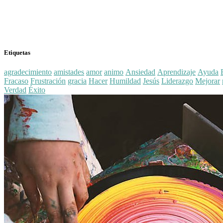
Etiquetas
agradecimiento
amistades
amor
animo
Ansiedad
Aprendizaje
Ayuda
Fracaso
Frustración
gracia
Hacer
Humildad
Jesús
Liderazgo
Mejorar
Verdad
Éxito