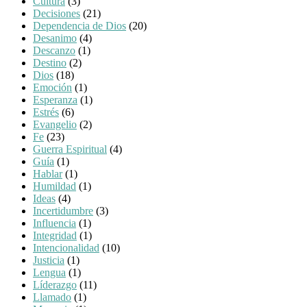
Cultura
(3)
Decisiones
(21)
Dependencia de Dios
(20)
Desanimo
(4)
Descanzo
(1)
Destino
(2)
Dios
(18)
Emoción
(1)
Esperanza
(1)
Estrés
(6)
Evangelio
(2)
Fe
(23)
Guerra Espiritual
(4)
Guía
(1)
Hablar
(1)
Humildad
(1)
Ideas
(4)
Incertidumbre
(3)
Influencia
(1)
Integridad
(1)
Intencionalidad
(10)
Justicia
(1)
Lengua
(1)
Líderazgo
(11)
Llamado
(1)