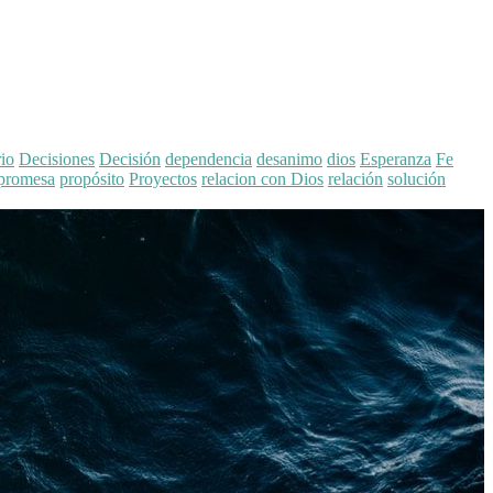
rio
Decisiones
Decisión
dependencia
desanimo
dios
Esperanza
Fe
promesa
propósito
Proyectos
relacion con Dios
relación
solución