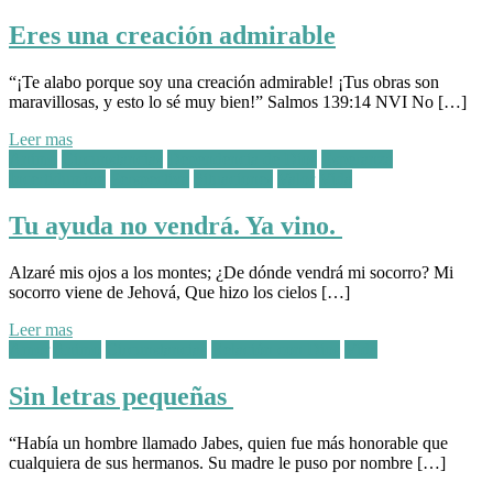
Eres una creación admirable
“¡Te alabo porque soy una creación admirable! ¡Tus obras son
maravillosas, y esto lo sé muy bien!”‭‭ Salmos‬ ‭139:14‬ ‭NVI‬‬ No […]
Leer mas
Posted
Animo
Circunstancias
Dependencia de Dios
Esperanza
in:
Incertidumbre
Perspectiva
Situaciones
Valor
Vida
Tu ayuda no vendrá. Ya vino.
Alzaré mis ojos a los montes; ¿De dónde vendrá mi socorro? Mi
socorro viene de Jehová, Que hizo los cielos […]
Leer mas
Posted
Amor
Animo
Circunstancias
Relación con Dios
Vida
in:
Sin letras pequeñas
“Había un hombre llamado Jabes, quien fue más honorable que
cualquiera de sus hermanos. Su madre le puso por nombre […]