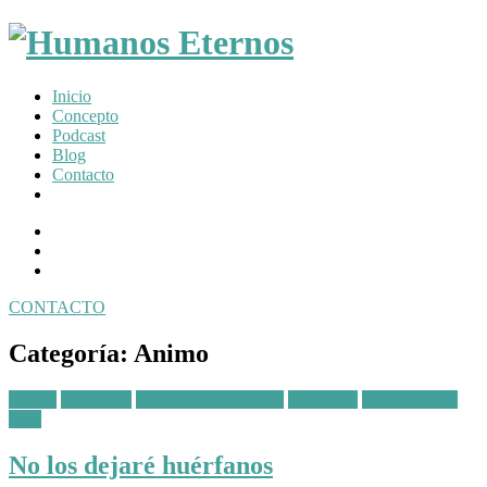
Somos
Inicio
humanos,
Concepto
pero
Podcast
Dios
Blog
nos
Contacto
creó
para
Facebook
mucho
Profile
Instagram
mas
Twitter
CONTACTO
Toggle
navigation
Categoría:
Animo
Posted
Animo
Confianza
Dependencia de Dios
Desanimo
Incertidumbre
in:
Vida
No los dejaré huérfanos