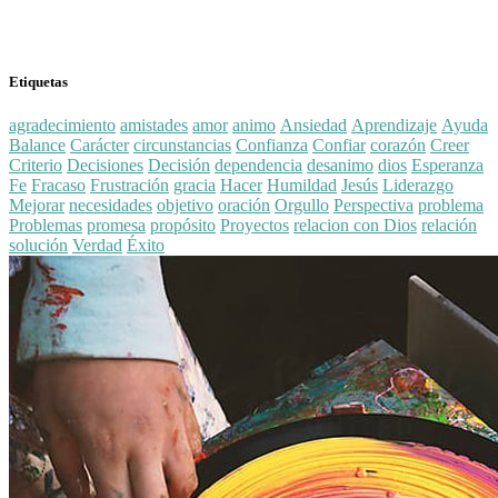
Etiquetas
agradecimiento
amistades
amor
animo
Ansiedad
Aprendizaje
Ayuda
Balance
Carácter
circunstancias
Confianza
Confiar
corazón
Creer
Criterio
Decisiones
Decisión
dependencia
desanimo
dios
Esperanza
Fe
Fracaso
Frustración
gracia
Hacer
Humildad
Jesús
Liderazgo
Mejorar
necesidades
objetivo
oración
Orgullo
Perspectiva
problema
Problemas
promesa
propósito
Proyectos
relacion con Dios
relación
solución
Verdad
Éxito