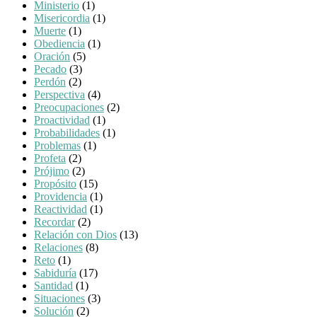
Ministerio
(1)
Misericordia
(1)
Muerte
(1)
Obediencia
(1)
Oración
(5)
Pecado
(3)
Perdón
(2)
Perspectiva
(4)
Preocupaciones
(2)
Proactividad
(1)
Probabilidades
(1)
Problemas
(1)
Profeta
(2)
Prójimo
(2)
Propósito
(15)
Providencia
(1)
Reactividad
(1)
Recordar
(2)
Relación con Dios
(13)
Relaciones
(8)
Reto
(1)
Sabiduría
(17)
Santidad
(1)
Situaciones
(3)
Solución
(2)