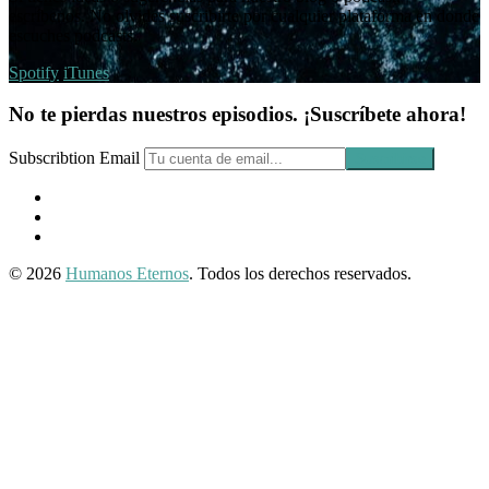
escríbenos. No olvides suscribirte por cualquier plataforma en donde
escuches podcasts.
Spotify
iTunes
No te pierdas nuestros episodios. ¡Suscríbete ahora!
Subscribtion Email
Facebook
Profile
Instagram
Twitter
© 2026
Humanos Eternos
. Todos los derechos reservados.