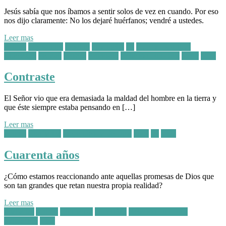
Jesús sabía que nos íbamos a sentir solos de vez en cuando. Por eso
nos dijo claramente: No los dejaré huérfanos; vendré a ustedes.
Leer mas
Posted
Animo
Decisiones
Destino
Evangelio
Fe
Guerra Espiritual
in:
Líderazgo
Pecado
Profeta
Propósito
Relación con Dios
Valor
Vida
Contraste
El Señor vio que era demasiada la maldad del hombre en la tierra y
que éste siempre estaba pensando en […]
Leer mas
Posted
Animo
Confianza
Dependencia de Dios
Dios
Fe
Vida
in:
Cuarenta años
¿Cómo estamos reaccionando ante aquellas promesas de Dios que
son tan grandes que retan nuestra propia realidad?
Leer mas
Posted
Alabanza
Animo
Confianza
Humildad
Relación con Dios
in:
Validación
Vida