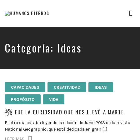
Tog
nav
Somos
humanos,
pero
Dios
Categoría:
Ideas
nos
creó
para
mucho
mas
CAPACIDADES
CREATIVIDAD
IDEAS
PROPÓSITO
VIDA
FUE LA CURIOSIDAD QUE NOS LLEVÓ A MARTE
El otro día estaba leyendo la edición de Junio 2013 de la revista
National Geographic, que está dedicada en gran […]
LEER MAS