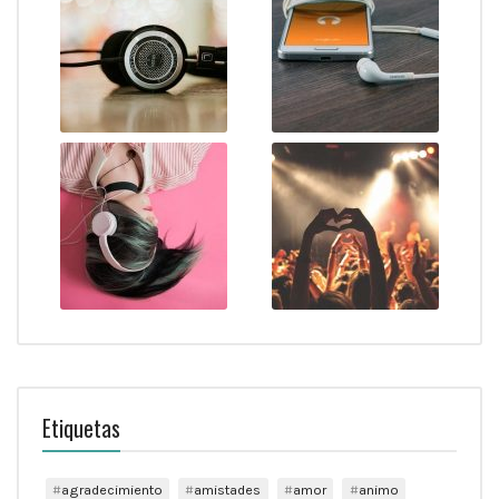
Etiquetas
agradecimiento
amistades
amor
animo