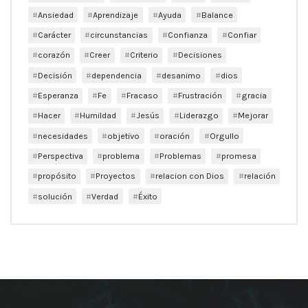
Ansiedad
Aprendizaje
Ayuda
Balance
Carácter
circunstancias
Confianza
Confiar
corazón
Creer
Criterio
Decisiones
Decisión
dependencia
desanimo
dios
Esperanza
Fe
Fracaso
Frustración
gracia
Hacer
Humildad
Jesús
Liderazgo
Mejorar
necesidades
objetivo
oración
Orgullo
Perspectiva
problema
Problemas
promesa
propósito
Proyectos
relacion con Dios
relación
solución
Verdad
Éxito