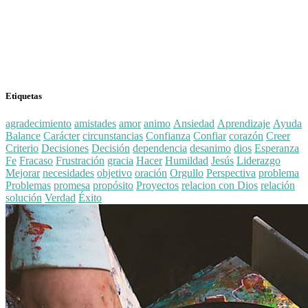
Etiquetas
agradecimiento
amistades
amor
animo
Ansiedad
Aprendizaje
Ayuda
Balance
Carácter
circunstancias
Confianza
Confiar
corazón
Creer
Criterio
Decisiones
Decisión
dependencia
desanimo
dios
Esperanza
Fe
Fracaso
Frustración
gracia
Hacer
Humildad
Jesús
Liderazgo
Mejorar
necesidades
objetivo
oración
Orgullo
Perspectiva
problema
Problemas
promesa
propósito
Proyectos
relacion con Dios
relación
solución
Verdad
Éxito