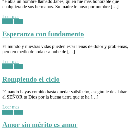
“Había un hombre llamado Jabes, quien fue más honorable que
cualquiera de sus hermanos. Su madre le puso por nombre […]
Leer mas
Posted
Amor
Vida
in:
Esperanza con fundamento
El mundo y nuestras vidas pueden estar llenas de dolor y problemas,
pero en medio de toda esa nube de […]
Leer mas
Posted
Amor
Dios
in:
Rompiendo el ciclo
“Cuando hayas comido hasta quedar satisfecho, asegúrate de alabar
al SEÑOR tu Dios por la buena tierra que te ha […]
Leer mas
Posted
Amor
Dios
in:
Amor sin mérito es amor