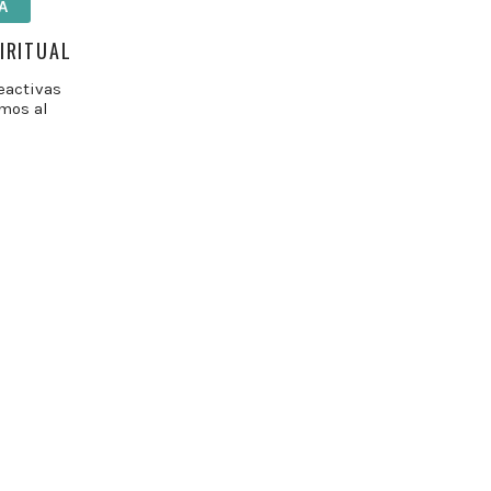
A
IRITUAL
eactivas
amos al