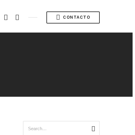
acebook
Instagram
Twitter
CONTACTO
ofile
Búsqueda
Buscar
para: