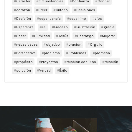
Carácter
circunstancias
Confianza
Confiar
corazón
Creer
Criterio
Decisiones
Decisión
dependencia
desanimo
dios
Esperanza
Fe
Fracaso
Frustración
gracia
Hacer
Humildad
Jesús
Liderazgo
Mejorar
necesidades
objetivo
oración
Orgullo
Perspectiva
problema
Problemas
promesa
propósito
Proyectos
relacion con Dios
relación
solución
Verdad
Éxito