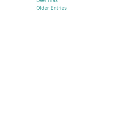
Leer mas
Posts
Older Entries
navigation