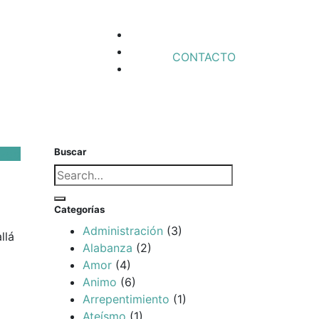
Facebook
Profile
Instagram
CONTACTO
Toggle
Twitter
navigation
Buscar
azgo
Búsqueda
para:
Buscar
Categorías
Administración
(3)
llá
Alabanza
(2)
Amor
(4)
Animo
(6)
Arrepentimiento
(1)
Ateísmo
(1)