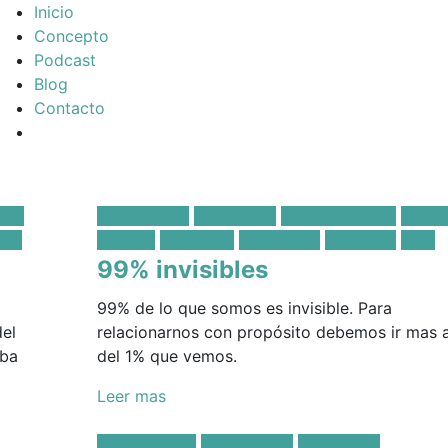
Inicio
Concepto
Podcast
Blog
Contacto
Posted
rra
Crecimiento
Decisiones
Intencionalidad
Líder
in:
ito
Prójimo
Propósito
Relaciones
Sabiduría
Vida
99% invisibles
99% de lo que somos es invisible. Para
del
relacionarnos con propósito debemos ir mas a
aba
del 1% que vemos.
Leer mas
Posted
Capacidades
Crecimiento
Decisiones