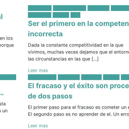
Posted
Decisiones
Intencionalidad
Líderazgo
Propósi
in:
Relaciones
Trabajo
Vida
l
Ser el primero en la competen
incorrecta
en los
 porque
Dada la constante competitividad en la que
vivimos, muchas veces dejamos que el entorn
las circunstancias en las que […]
Leer mas
Posted
Trabajo
Capacidades
Líderazgo
Sabiduría
Trabajo
Vid
in:
El fracaso y el éxito son proc
o…
de dos pasos
sta
El primer paso para el fracaso es cometer un e
a un
El segundo paso es no aprender de el. Un erro
Leer mas