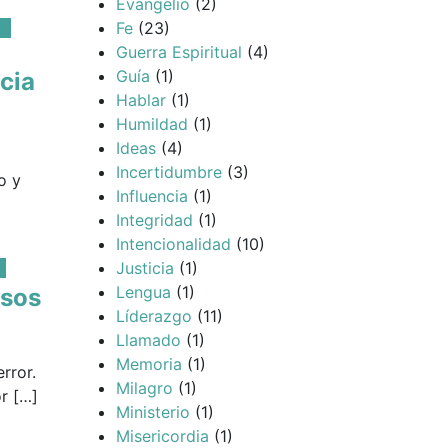
Evangelio
(2)
to
Fe
(23)
Guerra Espiritual
(4)
Guía
(1)
cia
Hablar
(1)
Humildad
(1)
Ideas
(4)
Incertidumbre
(3)
o y
Influencia
(1)
Integridad
(1)
Intencionalidad
(10)
a
Justicia
(1)
Lengua
(1)
esos
Líderazgo
(11)
Llamado
(1)
Memoria
(1)
rror.
Milagro
(1)
r […]
Ministerio
(1)
Misericordia
(1)