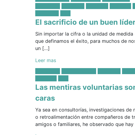
in:
Decisiones
Líderazgo
Propósito
Sabiduría
Validación
Vida
El sacrificio de un buen líde
Sin importar la cifra o la unidad de medida 
que definamos el éxito, para muchos de no
un […]
Leer mas
Posted
Decisiones
Intencionalidad
Líderazgo
Propó
in:
Sabiduría
Vida
Las mentiras voluntarias s
caras
Ya sea en consultorías, investigaciones de
o retroalimentación entre compañeros de tr
amigos o familiares, he observado que hay