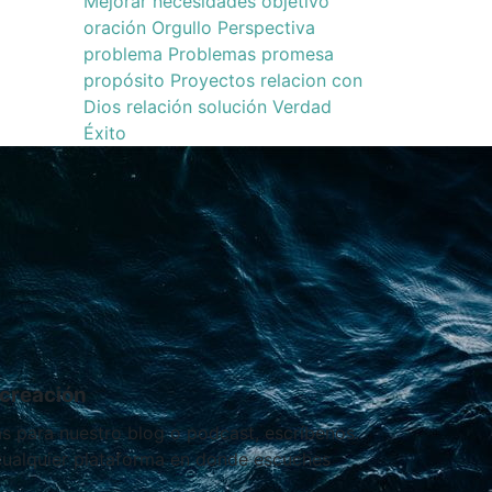
Mejorar
necesidades
objetivo
oración
Orgullo
Perspectiva
problema
Problemas
promesa
propósito
Proyectos
relacion con
Dios
relación
solución
Verdad
Éxito
creación
as para nuestro blog o podcast, escríbenos.
 cualquier plataforma en donde escuches