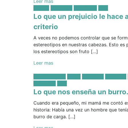
Leer mas
Posted
Cultura
Líderazgo
Relaciones
Vida
in:
Lo que un prejuicio le hace a
criterio
A veces no podemos controlar que se form
estereotipos en nuestras cabezas. Esto es
los estereotipos son fruto […]
Leer mas
Posted
Administración
Estrés
Líderazgo
Propósito
in:
Validación
Vida
Lo que nos enseña un burr
Cuando era pequeño, mi mamá me contó e
historia: Había una vez un hombre que tení
burro de carga. […]