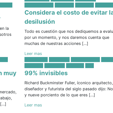
in:
Trabajo
Intencionalidad
Líderazgo
Propósito
Sabiduría
Considera el costo de evitar l
r
desilusión
en la
Todo es cuestión que nos dediquemos a eval
sotros
por un momento, y nos daremos cuenta que
muchas de nuestras acciones […]
Leer mas
Posted
sito
Crecimiento
Decisiones
Intencionalidad
Líder
in:
Propósito
Relaciones
Sabiduría
Vida
on muy
99% invisibles
Richard Buckminster Fuller, íconico arquitecto,
diseñador y futurista del siglo pasado dijo: N
 mercado,
y nueve porciento de lo que eres […]
abajo,
 […]
Leer mas