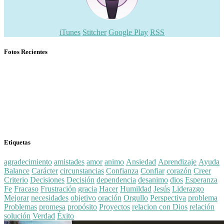
iTunes
Stitcher
Google Play
RSS
Fotos Recientes
Etiquetas
agradecimiento
amistades
amor
animo
Ansiedad
Aprendizaje
Ayuda
Balance
Carácter
circunstancias
Confianza
Confiar
corazón
Creer
Criterio
Decisiones
Decisión
dependencia
desanimo
dios
Esperanza
Fe
Fracaso
Frustración
gracia
Hacer
Humildad
Jesús
Liderazgo
Mejorar
necesidades
objetivo
oración
Orgullo
Perspectiva
problema
Problemas
promesa
propósito
Proyectos
relacion con Dios
relación
solución
Verdad
Éxito