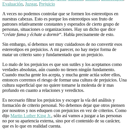
Evaluación
,
Juzgar
,
Prejuicio
A veces no podemos controlar que se formen los estereotipos en
nuestras cabezas. Esto es porque los estereotipos son fruto de
patrones relativamente constantes y esperados de cierto grupo de
personas, situaciones o organizaciones. Hay un dicho que dice
“
créate fama y échate a dormir
“. Habla precisamente de esto.
Sin embargo, sí debemos ser muy cuidadosos de no convertir esos
estereotipos en prejuicios. A mi parecer, no hay mejor forma de
matar un criterio sano y fundamentado que un prejuicio.
Lo malo de los prejuicios es que son sutiles y los aceptamos como
verdades absolutas, aún cuando no tienen ningún fundamento.
Cuando mucha gente los acepta, y mucha gente actúa sobre ellos,
entonces corremos el riesgo de formar una cultura de prejuicios. Una
cultura superficial que no quiere tomarse la molestia de ir mas
profundo en cuanto a relaciones y veredictos.
Es necesario filtrar los prejuicios y escoger la vía del análisis y
formación de criterio personal. No debemos dejar que otros piensen
por nosotros y nos eduquen con prejuicios en vez de criterios. Como
dijo
Martin Luther King Jr.
, sólo así vamos a juzgar a las personas
no por su apariencia externa, sino por el contenido de su carácter,
que es lo que en realidad cuenta.