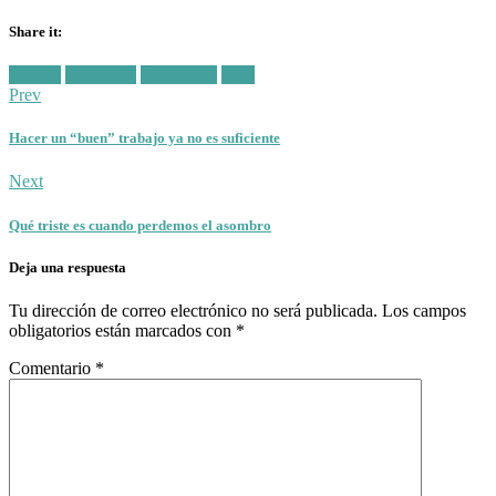
Share it:
Facebook
Twitter
Posted
Cultura
Líderazgo
Relaciones
Vida
in:
Prev
Hacer un “buen” trabajo ya no es suficiente
Next
Qué triste es cuando perdemos el asombro
Deja una respuesta
Tu dirección de correo electrónico no será publicada.
Los campos
obligatorios están marcados con
*
Comentario
*