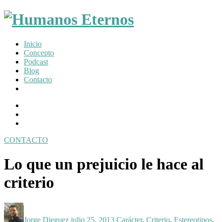
Somos
Inicio
humanos,
Concepto
pero
Podcast
Dios
Blog
nos
Contacto
creó
para
Facebook
mucho
Profile
Instagram
mas
Twitter
CONTACTO
Toggle
navigation
Lo que un prejuicio le hace al
criterio
Posted
Posted
Posted
by:
on
in:
Jorge Dieguez
julio 25, 2013
Carácter
,
Criterio
,
Estereotipos
,