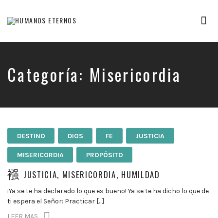
Tog
nav
Somos
humanos,
pero
Dios
Categoría:
Misericordia
nos
creó
para
mucho
mas
DESTINO
DIOS
FE
JUSTICIA
MISERICORDIA
PROPÓSITO
JUSTICIA, MISERICORDIA, HUMILDAD
¡Ya se te ha declarado lo que es bueno! Ya se te ha dicho lo que de
ti espera el Señor: Practicar […]
LEER MAS