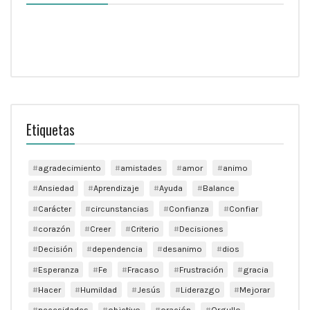
Etiquetas
agradecimiento
amistades
amor
animo
Ansiedad
Aprendizaje
Ayuda
Balance
Carácter
circunstancias
Confianza
Confiar
corazón
Creer
Criterio
Decisiones
Decisión
dependencia
desanimo
dios
Esperanza
Fe
Fracaso
Frustración
gracia
Hacer
Humildad
Jesús
Liderazgo
Mejorar
necesidades
objetivo
oración
Orgullo