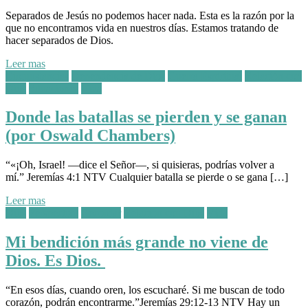
Separados de Jesús no podemos hacer nada. Esta es la razón por la
que no encontramos vida en nuestros días. Estamos tratando de
hacer separados de Dios.
Leer mas
Posted
Circunstancias
Dependencia de Dios
Guerra Espiritual
Relación con
in:
Dios
Situaciones
Vida
Donde las batallas se pierden y se ganan
(por Oswald Chambers)
“«¡Oh, Israel! —dice el Señor—, si quisieras, podrías volver a
mí.” Jeremías‬ ‭4:1‬ ‭NTV‬‬ Cualquier batalla se pierde o se gana […]
Leer mas
Posted
Dios
Perspectiva
Recordar
Relación con Dios
Vida
in:
Mi bendición más grande no viene de
Dios. Es Dios.
“En esos días, cuando oren, los escucharé. Si me buscan de todo
corazón, podrán encontrarme.”‭‭Jeremías‬ ‭29:12-13‬ ‭NTV‬‬ Hay un