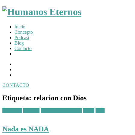
Somos
Inicio
humanos,
Concepto
pero
Podcast
Dios
Blog
nos
Contacto
creó
para
Facebook
mucho
Profile
Instagram
mas
Twitter
CONTACTO
Toggle
navigation
Etiqueta:
relacion con Dios
Posted
Confianza
Corazón
Dependencia de Dios
Estrés
Vida
in:
Nada es NADA