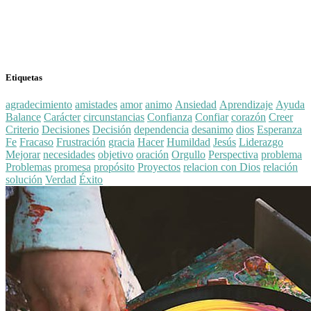
Etiquetas
agradecimiento
amistades
amor
animo
Ansiedad
Aprendizaje
Ayuda
Balance
Carácter
circunstancias
Confianza
Confiar
corazón
Creer
Criterio
Decisiones
Decisión
dependencia
desanimo
dios
Esperanza
Fe
Fracaso
Frustración
gracia
Hacer
Humildad
Jesús
Liderazgo
Mejorar
necesidades
objetivo
oración
Orgullo
Perspectiva
problema
Problemas
promesa
propósito
Proyectos
relacion con Dios
relación
solución
Verdad
Éxito