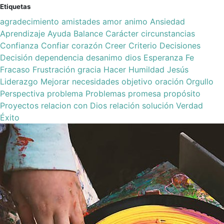
Etiquetas
agradecimiento
amistades
amor
animo
Ansiedad
Aprendizaje
Ayuda
Balance
Carácter
circunstancias
Confianza
Confiar
corazón
Creer
Criterio
Decisiones
Decisión
dependencia
desanimo
dios
Esperanza
Fe
Fracaso
Frustración
gracia
Hacer
Humildad
Jesús
Liderazgo
Mejorar
necesidades
objetivo
oración
Orgullo
Perspectiva
problema
Problemas
promesa
propósito
Proyectos
relacion con Dios
relación
solución
Verdad
Éxito