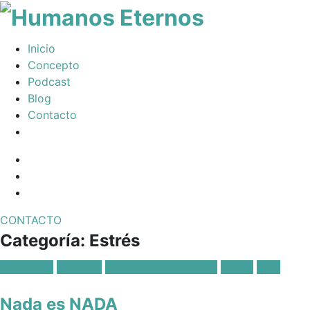
Somos
Inicio
humanos,
Concepto
pero
Podcast
Dios
Blog
nos
Contacto
creó
para
Facebook
mucho
Profile
Instagram
mas
Twitter
CONTACTO
Toggle
Categoría:
Estrés
navigation
Posted
Confianza
Corazón
Dependencia de Dios
Estrés
Vida
in:
Nada es NADA