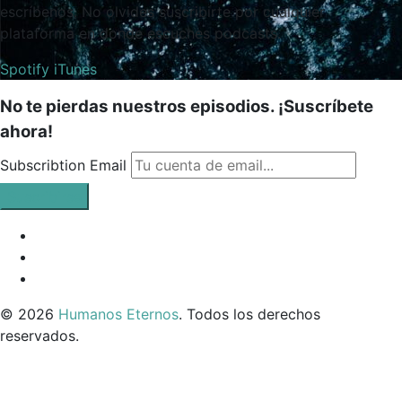
escríbenos. No olvides suscribirte por cualquier
plataforma en donde escuches podcasts.
Spotify
iTunes
No te pierdas nuestros episodios. ¡Suscríbete
ahora!
Subscribtion Email
Facebook
Profile
Instagram
Twitter
© 2026
Humanos Eternos
. Todos los derechos
reservados.