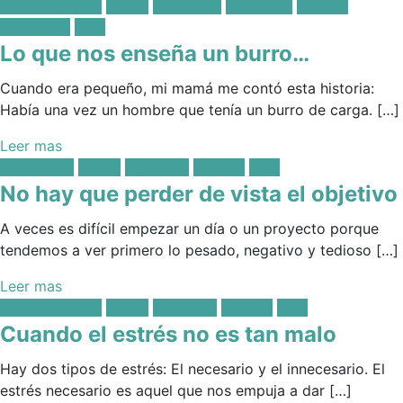
Posted
Administración
Estrés
Líderazgo
Propósito
Trabajo
in:
Validación
Vida
Lo que nos enseña un burro…
Cuando era pequeño, mi mamá me contó esta historia:
Había una vez un hombre que tenía un burro de carga. […]
Leer mas
Posted
Decisiones
Estrés
Sabiduría
Trabajo
Vida
in:
No hay que perder de vista el objetivo
A veces es difícil empezar un día o un proyecto porque
tendemos a ver primero lo pesado, negativo y tedioso […]
Leer mas
Posted
Administración
Estrés
Sabiduría
Trabajo
Vida
in:
Cuando el estrés no es tan malo
Hay dos tipos de estrés: El necesario y el innecesario. El
estrés necesario es aquel que nos empuja a dar […]