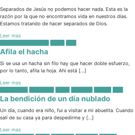
Separados de Jesús no podemos hacer nada. Esta es la
razón por la que no encontramos vida en nuestros días.
Estamos tratando de hacer separados de Dios.
Leer mas
Posted
Dependencia de Dios
Estrés
Vida
in:
Afila el hacha
Si se usa un hacha sin filo hay que hacer doble esfuerzo,
por lo tanto, afila la hoja. Ahí está […]
Leer mas
Posted
Crecimiento
Decisiones
Estrés
Sabiduría
Trabajo
Vida
in:
La bendición de un día nublado
Un día, cuando era niño, fui a visitar a mi abuelita. Cuando
salí de su casa ya para despedirme y […]
Leer mas