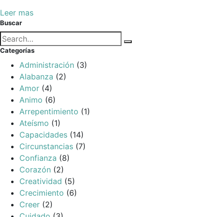
Leer mas
Buscar
Búsqueda
Buscar
para:
Categorías
Administración
(3)
Alabanza
(2)
Amor
(4)
Animo
(6)
Arrepentimiento
(1)
Ateísmo
(1)
Capacidades
(14)
Circunstancias
(7)
Confianza
(8)
Corazón
(2)
Creatividad
(5)
Crecimiento
(6)
Creer
(2)
Cuidado
(3)