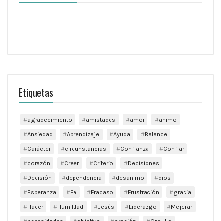
Etiquetas
agradecimiento
amistades
amor
animo
Ansiedad
Aprendizaje
Ayuda
Balance
Carácter
circunstancias
Confianza
Confiar
corazón
Creer
Criterio
Decisiones
Decisión
dependencia
desanimo
dios
Esperanza
Fe
Fracaso
Frustración
gracia
Hacer
Humildad
Jesús
Liderazgo
Mejorar
necesidades
objetivo
oración
Orgullo