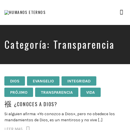
Tog
nav
Somos
humanos,
pero
Dios
Categoría:
Transparencia
nos
creó
para
mucho
mas
DIOS
EVANGELIO
INTEGRIDAD
PRÓJIMO
TRANSPARENCIA
VIDA
¿CONOCES A DIOS?
Si alguien afirma: «Yo conozco a Dios», pero no obedece los
mandamientos de Dios, es un mentiroso y no vive […]
LEER MAS