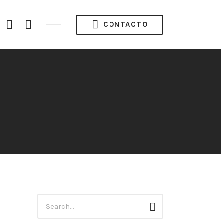
acebook
Instagram
Twitter
CONTACTO
ofile
Búsqueda
Buscar
para: