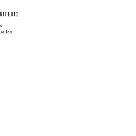
RITERIO
os
ue los