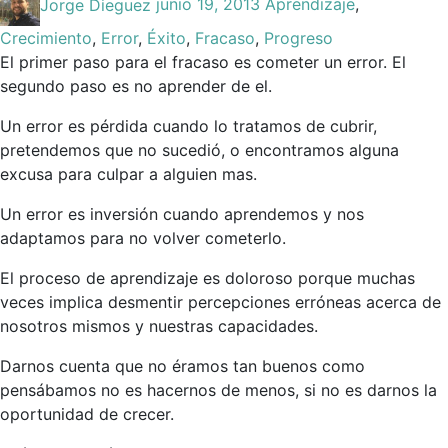
Jorge Dieguez
junio 19, 2013
Aprendizaje
,
by:
on
in:
Crecimiento
,
Error
,
Éxito
,
Fracaso
,
Progreso
El primer paso para el fracaso es cometer un error. El
segundo paso es no aprender de el.
Un error es pérdida cuando lo tratamos de cubrir,
pretendemos que no sucedió, o encontramos alguna
excusa para culpar a alguien mas.
Un error es inversión cuando aprendemos y nos
adaptamos para no volver cometerlo.
El proceso de aprendizaje es doloroso porque muchas
veces implica desmentir percepciones erróneas acerca de
nosotros mismos y nuestras capacidades.
Darnos cuenta que no éramos tan buenos como
pensábamos no es hacernos de menos, si no es darnos la
oportunidad de crecer.