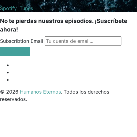
Spotify
iTunes
No te pierdas nuestros episodios. ¡Suscríbete
ahora!
Subscribtion Email
Facebook
Profile
Instagram
Twitter
© 2026
Humanos Eternos
. Todos los derechos
reservados.