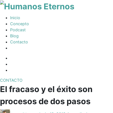
Somos
Inicio
humanos,
Concepto
pero
Podcast
Dios
Blog
nos
Contacto
creó
para
Facebook
mucho
Profile
Instagram
mas
Twitter
CONTACTO
Toggle
El fracaso y el éxito son
navigation
procesos de dos pasos
Posted
Posted
Posted