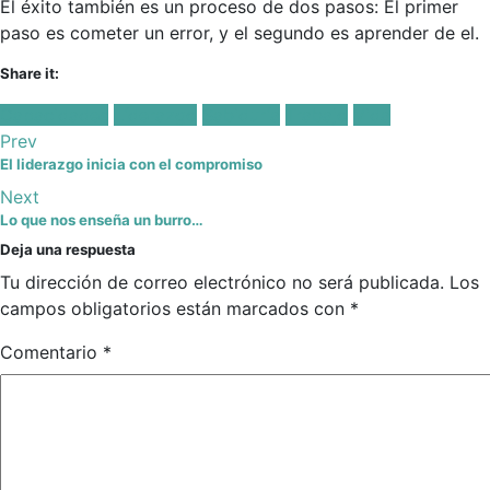
El éxito también es un proceso de dos pasos: El primer
paso es cometer un error, y el segundo es aprender de el.
Share it:
Facebook
Twitter
Posted
Capacidades
Líderazgo
Sabiduría
Trabajo
Vida
in:
Prev
El liderazgo inicia con el compromiso
Next
Lo que nos enseña un burro…
Deja una respuesta
Tu dirección de correo electrónico no será publicada.
Los
campos obligatorios están marcados con
*
Comentario
*