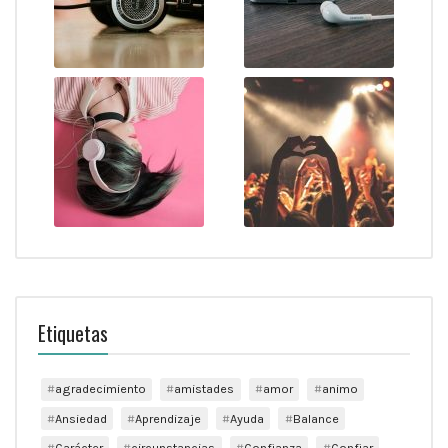
Etiquetas
agradecimiento
amistades
amor
animo
Ansiedad
Aprendizaje
Ayuda
Balance
Carácter
circunstancias
Confianza
Confiar