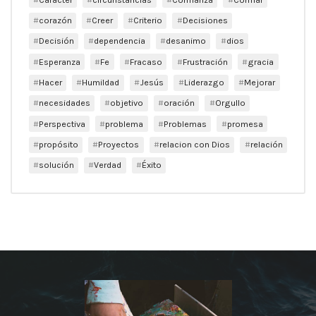
corazón
Creer
Criterio
Decisiones
Decisión
dependencia
desanimo
dios
Esperanza
Fe
Fracaso
Frustración
gracia
Hacer
Humildad
Jesús
Liderazgo
Mejorar
necesidades
objetivo
oración
Orgullo
Perspectiva
problema
Problemas
promesa
propósito
Proyectos
relacion con Dios
relación
solución
Verdad
Éxito