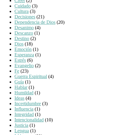
Creer
(2)
Cuidado
(3)
Cultura
(3)
Decisiones
(21)
Dependencia de Dios
(20)
Desanimo
(4)
Descanzo
(1)
Destino
(2)
Dios
(18)
Emoción
(1)
Esperanza
(1)
Estrés
(6)
Evangelio
(2)
Fe
(23)
Guerra Espiritual
(4)
Guía
(1)
Hablar
(1)
Humildad
(1)
Ideas
(4)
Incertidumbre
(3)
Influencia
(1)
Integridad
(1)
Intencionalidad
(10)
Justicia
(1)
Lengua
(1)