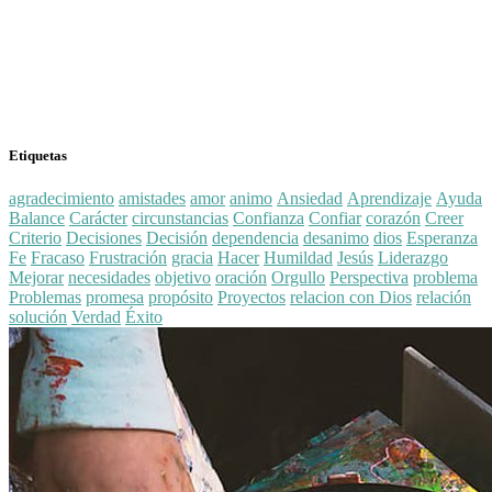
Etiquetas
agradecimiento
amistades
amor
animo
Ansiedad
Aprendizaje
Ayuda
Balance
Carácter
circunstancias
Confianza
Confiar
corazón
Creer
Criterio
Decisiones
Decisión
dependencia
desanimo
dios
Esperanza
Fe
Fracaso
Frustración
gracia
Hacer
Humildad
Jesús
Liderazgo
Mejorar
necesidades
objetivo
oración
Orgullo
Perspectiva
problema
Problemas
promesa
propósito
Proyectos
relacion con Dios
relación
solución
Verdad
Éxito