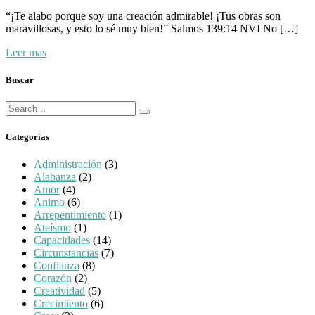
“¡Te alabo porque soy una creación admirable! ¡Tus obras son
maravillosas, y esto lo sé muy bien!”‭‭ Salmos‬ ‭139:14‬ ‭NVI‬‬ No […]
Leer mas
Buscar
Búsqueda
Buscar
para:
Categorías
Administración
(3)
Alabanza
(2)
Amor
(4)
Animo
(6)
Arrepentimiento
(1)
Ateísmo
(1)
Capacidades
(14)
Circunstancias
(7)
Confianza
(8)
Corazón
(2)
Creatividad
(5)
Crecimiento
(6)