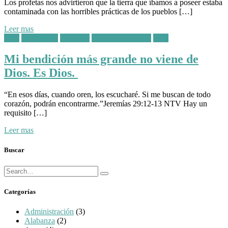
Los profetas nos advirtieron que la tierra que íbamos a poseer estaba
contaminada con las horribles prácticas de los pueblos […]
Leer mas
Posted
Dios
Perspectiva
Recordar
Relación con Dios
Vida
in:
Mi bendición más grande no viene de
Dios. Es Dios.
“En esos días, cuando oren, los escucharé. Si me buscan de todo
corazón, podrán encontrarme.”‭‭Jeremías‬ ‭29:12-13‬ ‭NTV‬‬ Hay un
requisito […]
Leer mas
Buscar
Búsqueda
Buscar
para:
Categorías
Administración
(3)
Alabanza
(2)