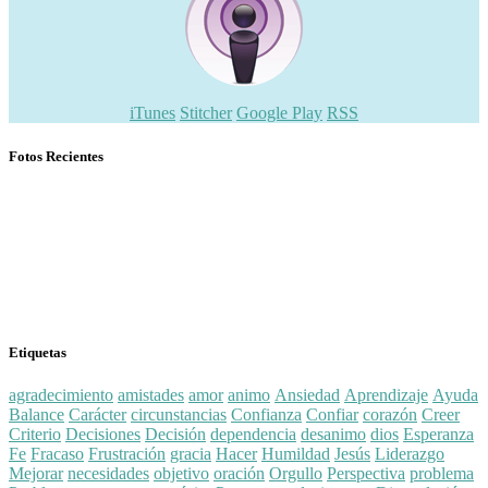
iTunes
Stitcher
Google Play
RSS
Fotos Recientes
Etiquetas
agradecimiento
amistades
amor
animo
Ansiedad
Aprendizaje
Ayuda
Balance
Carácter
circunstancias
Confianza
Confiar
corazón
Creer
Criterio
Decisiones
Decisión
dependencia
desanimo
dios
Esperanza
Fe
Fracaso
Frustración
gracia
Hacer
Humildad
Jesús
Liderazgo
Mejorar
necesidades
objetivo
oración
Orgullo
Perspectiva
problema