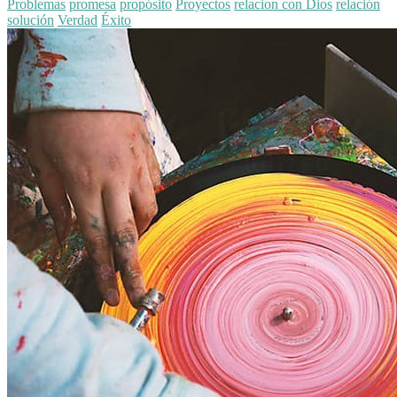
Problemas
promesa
propósito
Proyectos
relacion con Dios
relación
solución
Verdad
Éxito