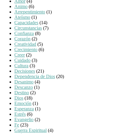
Amor
(4)
Animo
(6)
Arrepentimiento
(1)
Ateísmo
(1)
Capacidades
(14)
Circunstancias
(7)
Confianza
(8)
Corazón
(2)
Creatividad
(5)
Crecimiento
(6)
Creer
(2)
Cuidado
(3)
Cultura
(3)
Decisiones
(21)
Dependencia de Dios
(20)
Desanimo
(4)
Descanzo
(1)
Destino
(2)
Dios
(18)
Emoción
(1)
Esperanza
(1)
Estrés
(6)
Evangelio
(2)
Fe
(23)
Guerra Espiritual
(4)