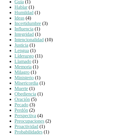
Guía
(1)
Hablar
(1)
Humildad
(1)
Ideas
(4)
Incertidumbre
(3)
Influencia
(1)
Integridad
(1)
Intencionalidad
(10)
Justicia
(1)
Lengua
(1)
Líderazgo
(11)
Llamado
(1)
Memoria
(1)
Milagro
(1)
Ministerio
(1)
Misericordia
(1)
Muerte
(1)
Obediencia
(1)
Oración
(5)
Pecado
(3)
Perdón
(2)
Perspectiva
(4)
Preocupaciones
(2)
Proactividad
(1)
Probabilidades
(1)