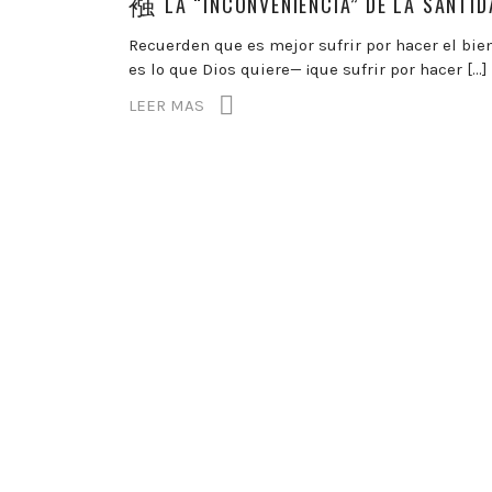
LA “INCONVENIENCIA” DE LA SANTID
Recuerden que es mejor sufrir por hacer el bie
es lo que Dios quiere— ¡que sufrir por hacer […]
LEER MAS