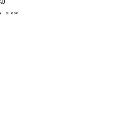
AD
n —si eso