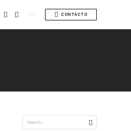
acebook
Instagram
Twitter
CONTACTO
ofile
Búsqueda
Buscar
para: