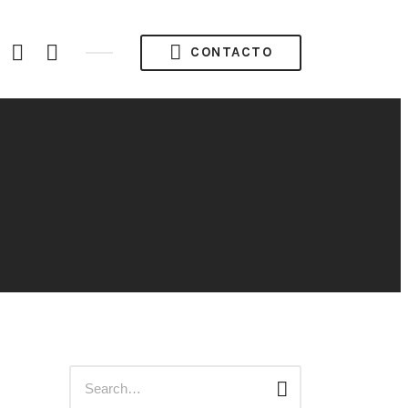
acebook
Instagram
Twitter
CONTACTO
ofile
Búsqueda
Buscar
para: