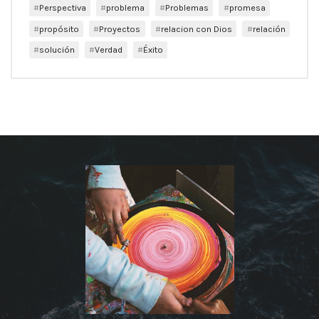
Perspectiva
problema
Problemas
promesa
propósito
Proyectos
relacion con Dios
relación
solución
Verdad
Éxito