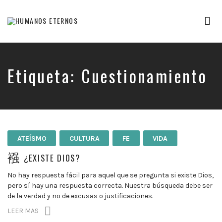
Tog
nav
Somos
humanos,
pero
Dios
Etiqueta:
Cuestionamiento
nos
creó
para
mucho
mas
ATEÍSMO
CULTURA
FE
VIDA
¿EXISTE DIOS?
No hay respuesta fácil para aquel que se pregunta si existe Dios,
pero sí hay una respuesta correcta. Nuestra búsqueda debe ser
de la verdad y no de excusas o justificaciones.
LEER MAS