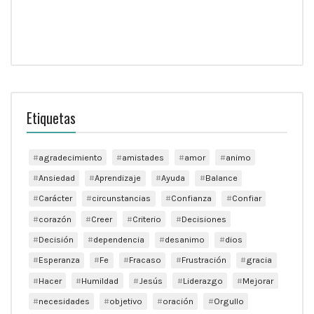
Etiquetas
agradecimiento
amistades
amor
animo
Ansiedad
Aprendizaje
Ayuda
Balance
Carácter
circunstancias
Confianza
Confiar
corazón
Creer
Criterio
Decisiones
Decisión
dependencia
desanimo
dios
Esperanza
Fe
Fracaso
Frustración
gracia
Hacer
Humildad
Jesús
Liderazgo
Mejorar
necesidades
objetivo
oración
Orgullo