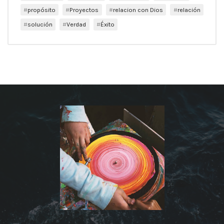
propósito
Proyectos
relacion con Dios
relación
solución
Verdad
Éxito