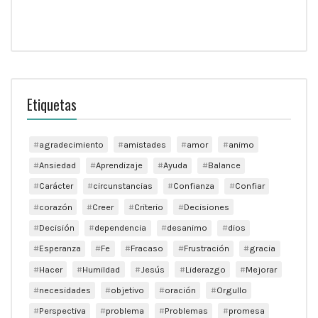
Etiquetas
agradecimiento
amistades
amor
animo
Ansiedad
Aprendizaje
Ayuda
Balance
Carácter
circunstancias
Confianza
Confiar
corazón
Creer
Criterio
Decisiones
Decisión
dependencia
desanimo
dios
Esperanza
Fe
Fracaso
Frustración
gracia
Hacer
Humildad
Jesús
Liderazgo
Mejorar
necesidades
objetivo
oración
Orgullo
Perspectiva
problema
Problemas
promesa