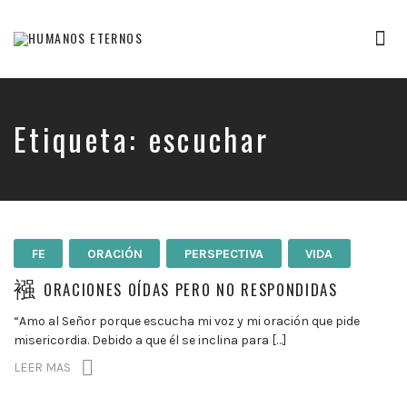
Tog
nav
Somos
humanos,
pero
Dios
Etiqueta:
escuchar
nos
creó
para
mucho
mas
FE
ORACIÓN
PERSPECTIVA
VIDA
ORACIONES OÍDAS PERO NO RESPONDIDAS
“Amo al Señor porque escucha mi voz y mi oración que pide
misericordia. Debido a que él se inclina para […]
LEER MAS