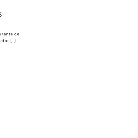
S
aurante de
ctar […]