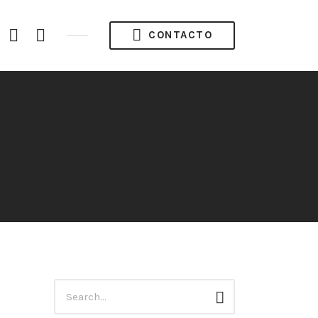
acebook
Instagram
Twitter
CONTACTO
ofile
Búsqueda
Buscar
para: