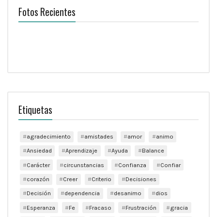
Fotos Recientes
Etiquetas
agradecimiento
amistades
amor
animo
Ansiedad
Aprendizaje
Ayuda
Balance
Carácter
circunstancias
Confianza
Confiar
corazón
Creer
Criterio
Decisiones
Decisión
dependencia
desanimo
dios
Esperanza
Fe
Fracaso
Frustración
gracia