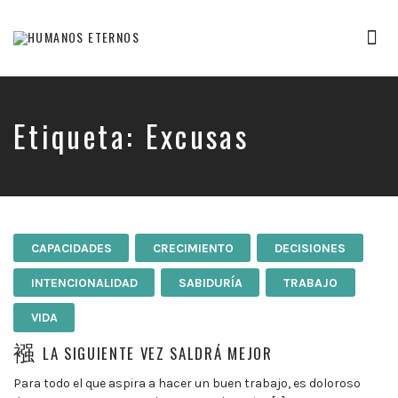
Tog
nav
Somos
humanos,
pero
Dios
Etiqueta:
Excusas
nos
creó
para
mucho
mas
CAPACIDADES
CRECIMIENTO
DECISIONES
INTENCIONALIDAD
SABIDURÍA
TRABAJO
VIDA
LA SIGUIENTE VEZ SALDRÁ MEJOR
Para todo el que aspira a hacer un buen trabajo, es doloroso