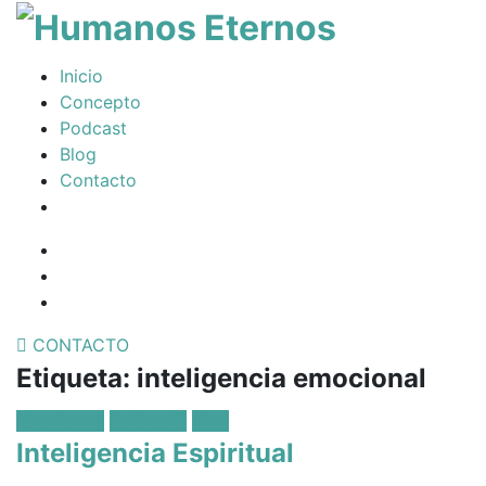
T
na
Somos
Inicio
humanos,
Concepto
pero
Podcast
Dios
Blog
nos
Contacto
creó
para
Facebook
mucho
Profile
Instagram
mas
Twitter
CONTACTO
Etiqueta:
inteligencia emocional
Posted
Relaciones
Sabiduría
Vida
in:
Inteligencia Espiritual