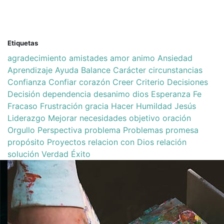
Etiquetas
agradecimiento
amistades
amor
animo
Ansiedad
Aprendizaje
Ayuda
Balance
Carácter
circunstancias
Confianza
Confiar
corazón
Creer
Criterio
Decisiones
Decisión
dependencia
desanimo
dios
Esperanza
Fe
Fracaso
Frustración
gracia
Hacer
Humildad
Jesús
Liderazgo
Mejorar
necesidades
objetivo
oración
Orgullo
Perspectiva
problema
Problemas
promesa
propósito
Proyectos
relacion con Dios
relación
solución
Verdad
Éxito