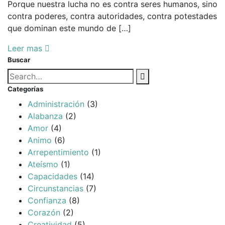
Porque nuestra lucha no es contra seres humanos, sino
contra poderes, contra autoridades, contra potestades
que dominan este mundo de […]
Leer mas
Buscar
Búsqueda
Buscar
para:
Categorías
Administración
(3)
Alabanza
(2)
Amor
(4)
Animo
(6)
Arrepentimiento
(1)
Ateísmo
(1)
Capacidades
(14)
Circunstancias
(7)
Confianza
(8)
Corazón
(2)
Creatividad
(5)