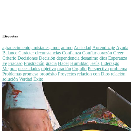
Etiquetas
agradecimiento
amistades
amor
animo
Ansiedad
Aprendizaje
Ayuda
Balance
Carácter
circunstancias
Confianza
Confiar
corazón
Creer
Criterio
Decisiones
Decisión
dependencia
desanimo
dios
Esperanza
Fe
Fracaso
Frustración
gracia
Hacer
Humildad
Jesús
Liderazgo
Mejorar
necesidades
objetivo
oración
Orgullo
Perspectiva
problema
Problemas
promesa
propósito
Proyectos
relacion con Dios
relación
solución
Verdad
Éxito