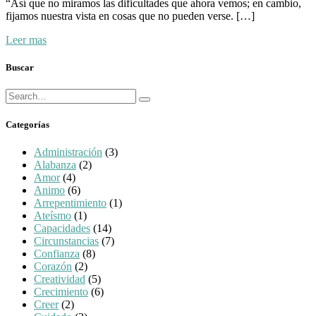
“Así que no miramos las dificultades que ahora vemos; en cambio,
fijamos nuestra vista en cosas que no pueden verse. […]
Leer mas
Buscar
Búsqueda
Buscar
para:
Categorías
Administración
(3)
Alabanza
(2)
Amor
(4)
Animo
(6)
Arrepentimiento
(1)
Ateísmo
(1)
Capacidades
(14)
Circunstancias
(7)
Confianza
(8)
Corazón
(2)
Creatividad
(5)
Crecimiento
(6)
Creer
(2)