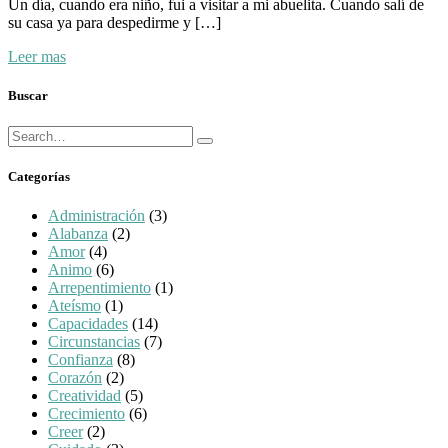
Un día, cuando era niño, fui a visitar a mi abuelita. Cuando salí de
su casa ya para despedirme y […]
Leer mas
Buscar
Búsqueda
Buscar
para:
Categorías
Administración
(3)
Alabanza
(2)
Amor
(4)
Animo
(6)
Arrepentimiento
(1)
Ateísmo
(1)
Capacidades
(14)
Circunstancias
(7)
Confianza
(8)
Corazón
(2)
Creatividad
(5)
Crecimiento
(6)
Creer
(2)