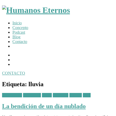
Somos
Inicio
humanos,
Concepto
pero
Podcast
Dios
Blog
nos
Contacto
creó
para
Facebook
mucho
Profile
Instagram
mas
Twitter
CONTACTO
Toggle
navigation
Etiqueta:
lluvia
Posted
Crecimiento
Decisiones
Estrés
Sabiduría
Trabajo
Vida
in:
La bendición de un día nublado