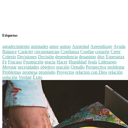
Etiquetas
agradecimiento
amistades
amor
animo
Ansiedad
Aprendizaje
Ayuda
Balance
Carácter
circunstancias
Confianza
Confiar
corazón
Creer
Criterio
Decisiones
Decisión
dependencia
desanimo
dios
Esperanza
Fe
Fracaso
Frustración
gracia
Hacer
Humildad
Jesús
Liderazgo
Mejorar
necesidades
objetivo
oración
Orgullo
Perspectiva
problema
Problemas
promesa
propósito
Proyectos
relacion con Dios
relación
solución
Verdad
Éxito