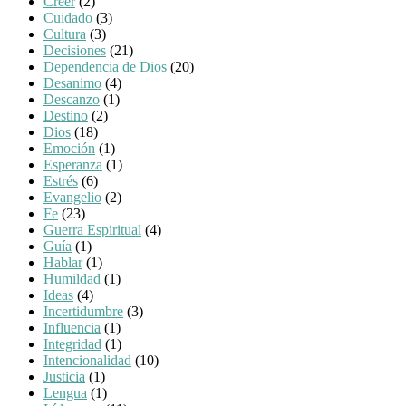
Creer
(2)
Cuidado
(3)
Cultura
(3)
Decisiones
(21)
Dependencia de Dios
(20)
Desanimo
(4)
Descanzo
(1)
Destino
(2)
Dios
(18)
Emoción
(1)
Esperanza
(1)
Estrés
(6)
Evangelio
(2)
Fe
(23)
Guerra Espiritual
(4)
Guía
(1)
Hablar
(1)
Humildad
(1)
Ideas
(4)
Incertidumbre
(3)
Influencia
(1)
Integridad
(1)
Intencionalidad
(10)
Justicia
(1)
Lengua
(1)