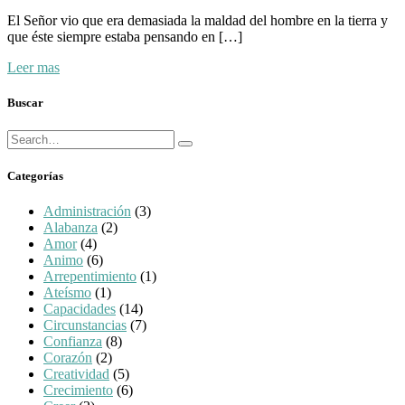
El Señor vio que era demasiada la maldad del hombre en la tierra y
que éste siempre estaba pensando en […]
Leer mas
Buscar
Búsqueda
Buscar
para:
Categorías
Administración
(3)
Alabanza
(2)
Amor
(4)
Animo
(6)
Arrepentimiento
(1)
Ateísmo
(1)
Capacidades
(14)
Circunstancias
(7)
Confianza
(8)
Corazón
(2)
Creatividad
(5)
Crecimiento
(6)