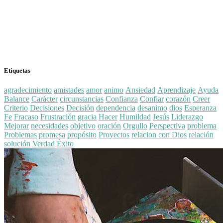
Etiquetas
agradecimiento
amistades
amor
animo
Ansiedad
Aprendizaje
Ayuda
Balance
Carácter
circunstancias
Confianza
Confiar
corazón
Creer
Criterio
Decisiones
Decisión
dependencia
desanimo
dios
Esperanza
Fe
Fracaso
Frustración
gracia
Hacer
Humildad
Jesús
Liderazgo
Mejorar
necesidades
objetivo
oración
Orgullo
Perspectiva
problema
Problemas
promesa
propósito
Proyectos
relacion con Dios
relación
solución
Verdad
Éxito