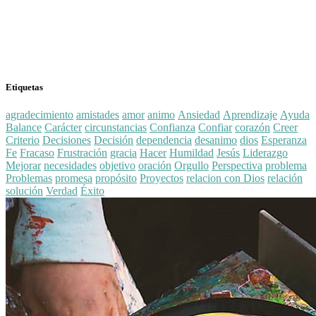
Etiquetas
agradecimiento
amistades
amor
animo
Ansiedad
Aprendizaje
Ayuda
Balance
Carácter
circunstancias
Confianza
Confiar
corazón
Creer
Criterio
Decisiones
Decisión
dependencia
desanimo
dios
Esperanza
Fe
Fracaso
Frustración
gracia
Hacer
Humildad
Jesús
Liderazgo
Mejorar
necesidades
objetivo
oración
Orgullo
Perspectiva
problema
Problemas
promesa
propósito
Proyectos
relacion con Dios
relación
solución
Verdad
Éxito