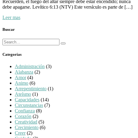
Recuerden, el fuego del altar siempre debe estar encendido; nunca
debe apagarse. Levítico 6:13 (NTV) Este versículo es parte de […]
Leer mas
Buscar
Búsqueda
Buscar
para:
Categorías
Administración
(3)
Alabanza
(2)
Amor
(4)
Animo
(6)
Arrepentimiento
(1)
Ateísmo
(1)
Capacidades
(14)
Circunstancias
(7)
Confianza
(8)
Corazón
(2)
Creatividad
(5)
Crecimiento
(6)
Creer
(2)