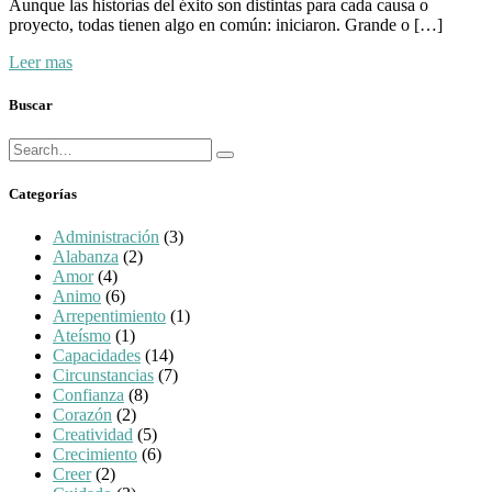
Aunque las historias del éxito son distintas para cada causa o
proyecto, todas tienen algo en común: iniciaron. Grande o […]
Leer mas
Buscar
Búsqueda
Buscar
para:
Categorías
Administración
(3)
Alabanza
(2)
Amor
(4)
Animo
(6)
Arrepentimiento
(1)
Ateísmo
(1)
Capacidades
(14)
Circunstancias
(7)
Confianza
(8)
Corazón
(2)
Creatividad
(5)
Crecimiento
(6)
Creer
(2)