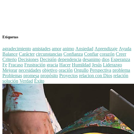
Etiquetas
agradecimiento
amistades
amor
animo
Ansiedad
Aprendizaje
Ayuda
Balance
Carácter
circunstancias
Confianza
Confiar
corazón
Creer
Criterio
Decisiones
Decisión
dependencia
desanimo
dios
Esperanza
Fe
Fracaso
Frustración
gracia
Hacer
Humildad
Jesús
Liderazgo
Mejorar
necesidades
objetivo
oración
Orgullo
Perspectiva
problema
Problemas
promesa
propósito
Proyectos
relacion con Dios
relación
solución
Verdad
Éxito