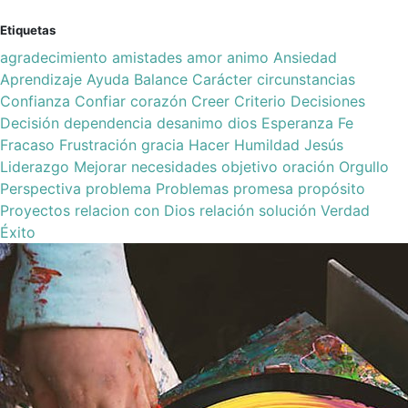
Etiquetas
agradecimiento
amistades
amor
animo
Ansiedad
Aprendizaje
Ayuda
Balance
Carácter
circunstancias
Confianza
Confiar
corazón
Creer
Criterio
Decisiones
Decisión
dependencia
desanimo
dios
Esperanza
Fe
Fracaso
Frustración
gracia
Hacer
Humildad
Jesús
Liderazgo
Mejorar
necesidades
objetivo
oración
Orgullo
Perspectiva
problema
Problemas
promesa
propósito
Proyectos
relacion con Dios
relación
solución
Verdad
Éxito