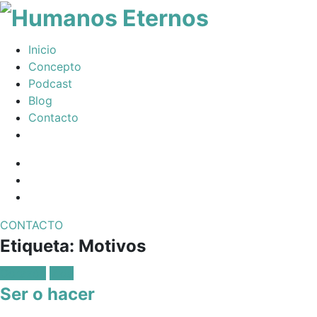
Somos
Inicio
humanos,
Concepto
pero
Podcast
Dios
Blog
nos
Contacto
creó
para
Facebook
mucho
Profile
Instagram
mas
Twitter
CONTACTO
Toggle
Etiqueta:
Motivos
navigation
Posted
Corazón
Vida
in:
Ser o hacer