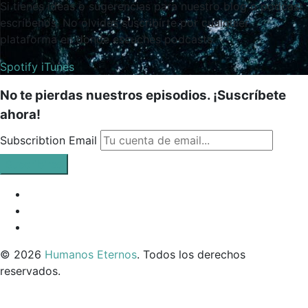
Si tienes ideas o sugerencias para nuestro blog o podcast,
escríbenos. No olvides suscribirte por cualquier
plataforma en donde escuches podcasts.
Spotify
iTunes
No te pierdas nuestros episodios. ¡Suscríbete
ahora!
Subscribtion Email
Facebook
Profile
Instagram
Twitter
© 2026
Humanos Eternos
. Todos los derechos
reservados.