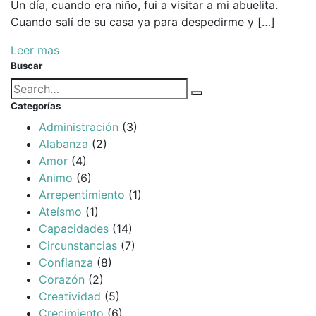
Un día, cuando era niño, fui a visitar a mi abuelita.
Cuando salí de su casa ya para despedirme y […]
Leer mas
Buscar
Búsqueda
Buscar
para:
Categorías
Administración
(3)
Alabanza
(2)
Amor
(4)
Animo
(6)
Arrepentimiento
(1)
Ateísmo
(1)
Capacidades
(14)
Circunstancias
(7)
Confianza
(8)
Corazón
(2)
Creatividad
(5)
Crecimiento
(6)