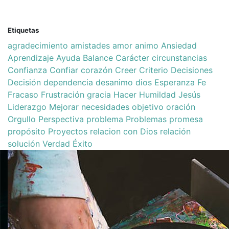
Etiquetas
agradecimiento
amistades
amor
animo
Ansiedad
Aprendizaje
Ayuda
Balance
Carácter
circunstancias
Confianza
Confiar
corazón
Creer
Criterio
Decisiones
Decisión
dependencia
desanimo
dios
Esperanza
Fe
Fracaso
Frustración
gracia
Hacer
Humildad
Jesús
Liderazgo
Mejorar
necesidades
objetivo
oración
Orgullo
Perspectiva
problema
Problemas
promesa
propósito
Proyectos
relacion con Dios
relación
solución
Verdad
Éxito