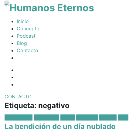
T
na
Somos
Inicio
humanos,
Concepto
pero
Podcast
Dios
Blog
nos
Contacto
creó
para
Facebook
mucho
Profile
Instagram
mas
Twitter
CONTACTO
Etiqueta:
negativo
Posted
Crecimiento
Decisiones
Estrés
Sabiduría
Trabajo
Vida
in:
La bendición de un día nublado