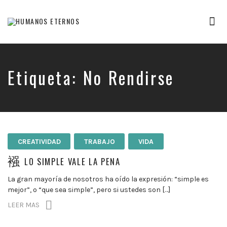
Tog
nav
Somos
humanos,
pero
Dios
Etiqueta:
No Rendirse
nos
creó
para
mucho
mas
CREATIVIDAD
TRABAJO
VIDA
LO SIMPLE VALE LA PENA
La gran mayoría de nosotros ha oído la expresión: “simple es
mejor”, o “que sea simple”, pero si ustedes son […]
LEER MAS