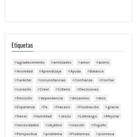
Etiquetas
agradecimiento
amistades
amor
animo
Ansiedad
Aprendizaje
Ayuda
Balance
Carácter
circunstancias
Confianza
Confiar
corazón
Creer
Criterio
Decisiones
Decisión
dependencia
desanimo
dios
Esperanza
Fe
Fracaso
Frustración
gracia
Hacer
Humildad
Jesús
Liderazgo
Mejorar
necesidades
objetivo
oración
Orgullo
Perspectiva
problema
Problemas
promesa