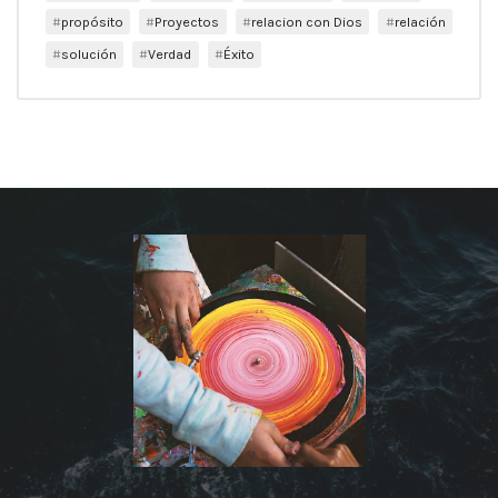
propósito
Proyectos
relacion con Dios
relación
solución
Verdad
Éxito