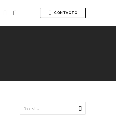
acebook
Instagram
Twitter
CONTACTO
ofile
Búsqueda
Buscar
para: