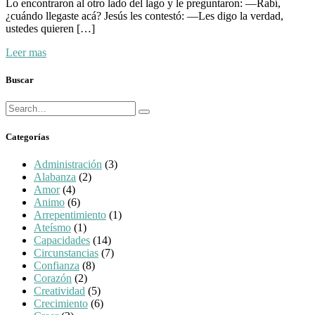
Lo encontraron al otro lado del lago y le preguntaron: —Rabí,
¿cuándo llegaste acá? Jesús les contestó: —Les digo la verdad,
ustedes quieren […]
Leer mas
Buscar
Búsqueda
Buscar
para:
Categorías
Administración
(3)
Alabanza
(2)
Amor
(4)
Animo
(6)
Arrepentimiento
(1)
Ateísmo
(1)
Capacidades
(14)
Circunstancias
(7)
Confianza
(8)
Corazón
(2)
Creatividad
(5)
Crecimiento
(6)