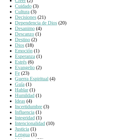
Creer
(2)
Cuidado
(3)
Cultura
(3)
Decisiones
(21)
Dependencia de Dios
(20)
Desanimo
(4)
Descanzo
(1)
Destino
(2)
Dios
(18)
Emoción
(1)
Esperanza
(1)
Estrés
(6)
Evangelio
(2)
Fe
(23)
Guerra Espiritual
(4)
Guía
(1)
Hablar
(1)
Humildad
(1)
Ideas
(4)
Incertidumbre
(3)
Influencia
(1)
Integridad
(1)
Intencionalidad
(10)
Justicia
(1)
Lengua
(1)