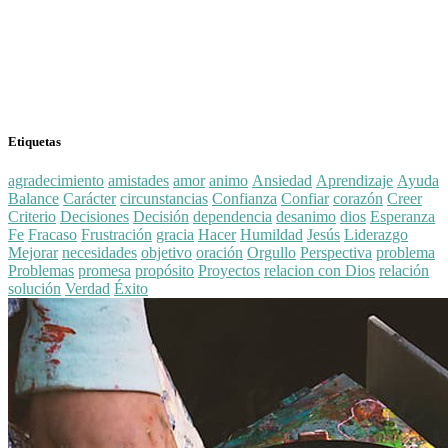
Etiquetas
agradecimiento
amistades
amor
animo
Ansiedad
Aprendizaje
Ayuda
Balance
Carácter
circunstancias
Confianza
Confiar
corazón
Creer
Criterio
Decisiones
Decisión
dependencia
desanimo
dios
Esperanza
Fe
Fracaso
Frustración
gracia
Hacer
Humildad
Jesús
Liderazgo
Mejorar
necesidades
objetivo
oración
Orgullo
Perspectiva
problema
Problemas
promesa
propósito
Proyectos
relacion con Dios
relación
solución
Verdad
Éxito