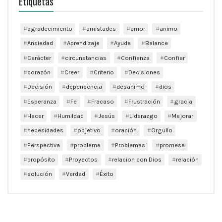
Etiquetas
agradecimiento
amistades
amor
animo
Ansiedad
Aprendizaje
Ayuda
Balance
Carácter
circunstancias
Confianza
Confiar
corazón
Creer
Criterio
Decisiones
Decisión
dependencia
desanimo
dios
Esperanza
Fe
Fracaso
Frustración
gracia
Hacer
Humildad
Jesús
Liderazgo
Mejorar
necesidades
objetivo
oración
Orgullo
Perspectiva
problema
Problemas
promesa
propósito
Proyectos
relacion con Dios
relación
solución
Verdad
Éxito