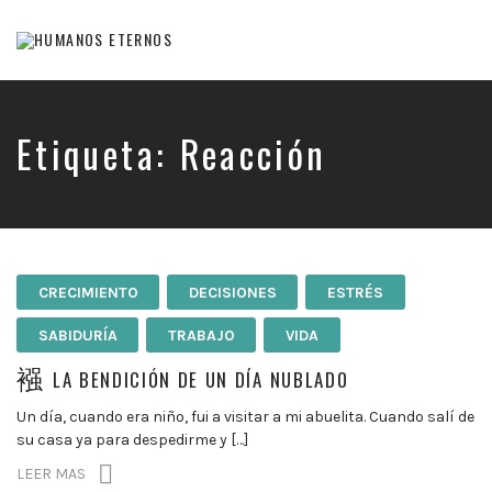
Somos
humanos,
pero
Dios
Etiqueta:
Reacción
nos
creó
para
mucho
mas
CRECIMIENTO
DECISIONES
ESTRÉS
SABIDURÍA
TRABAJO
VIDA
LA BENDICIÓN DE UN DÍA NUBLADO
Un día, cuando era niño, fui a visitar a mi abuelita. Cuando salí de
su casa ya para despedirme y […]
LEER MAS