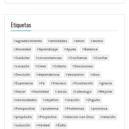
Etiquetas
agradecimiento
amistades
amor
animo
Ansiedad
Aprendizaje
Ayuda
Balance
Carácter
circunstancias
Confianza
Confiar
corazón
Creer
Criterio
Decisiones
Decisión
dependencia
desanimo
dios
Esperanza
Fe
Fracaso
Frustración
gracia
Hacer
Humildad
Jesús
Liderazgo
Mejorar
necesidades
objetivo
oración
Orgullo
Perspectiva
problema
Problemas
promesa
propósito
Proyectos
relacion con Dios
relación
solución
Verdad
Éxito