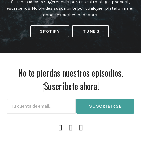
Si tienes ideas o sugerencias para nuestro blog o podcast,
escríbenos. No olvides suscribirte por cualquier plataforma en
donde escuches podcasts.
SPOTIFY
ITUNES
No te pierdas nuestros episodios.
¡Suscríbete ahora!
Subscribtion
Email
Facebook
Instagram
Twitter
Profile