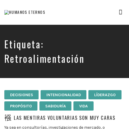
Tog
nav
Somos
humanos,
pero
Dios
Etiqueta:
nos
creó
Retroalimentación
para
mucho
mas
DECISIONES
INTENCIONALIDAD
LÍDERAZGO
PROPÓSITO
SABIDURÍA
VIDA
LAS MENTIRAS VOLUNTARIAS SON MUY CARAS
Ya sea en consultorías, investigaciones de mercado, o