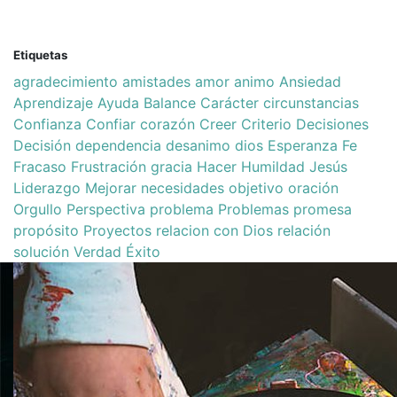
Etiquetas
agradecimiento
amistades
amor
animo
Ansiedad
Aprendizaje
Ayuda
Balance
Carácter
circunstancias
Confianza
Confiar
corazón
Creer
Criterio
Decisiones
Decisión
dependencia
desanimo
dios
Esperanza
Fe
Fracaso
Frustración
gracia
Hacer
Humildad
Jesús
Liderazgo
Mejorar
necesidades
objetivo
oración
Orgullo
Perspectiva
problema
Problemas
promesa
propósito
Proyectos
relacion con Dios
relación
solución
Verdad
Éxito