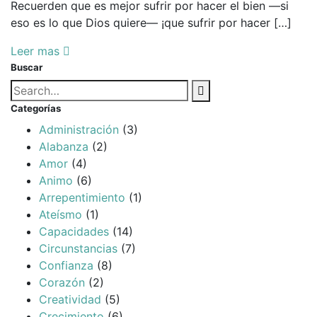
Recuerden que es mejor sufrir por hacer el bien —si
eso es lo que Dios quiere— ¡que sufrir por hacer […]
Leer mas
Buscar
Búsqueda
Buscar
para:
Categorías
Administración
(3)
Alabanza
(2)
Amor
(4)
Animo
(6)
Arrepentimiento
(1)
Ateísmo
(1)
Capacidades
(14)
Circunstancias
(7)
Confianza
(8)
Corazón
(2)
Creatividad
(5)
Crecimiento
(6)