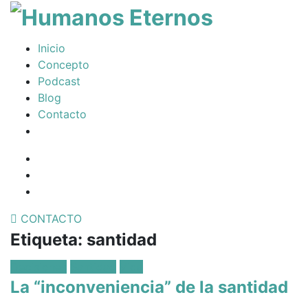
T
na
Somos
Inicio
humanos,
Concepto
pero
Podcast
Dios
Blog
nos
Contacto
creó
para
Facebook
mucho
Profile
Instagram
mas
Twitter
CONTACTO
Etiqueta:
santidad
Posted
Decisiones
Santidad
Vida
in:
La “inconveniencia” de la santidad