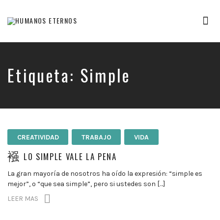
Tog
nav
Somos
humanos,
pero
Dios
Etiqueta:
Simple
nos
creó
para
mucho
mas
CREATIVIDAD
TRABAJO
VIDA
LO SIMPLE VALE LA PENA
La gran mayoría de nosotros ha oído la expresión: “simple es
mejor”, o “que sea simple”, pero si ustedes son […]
LEER MAS