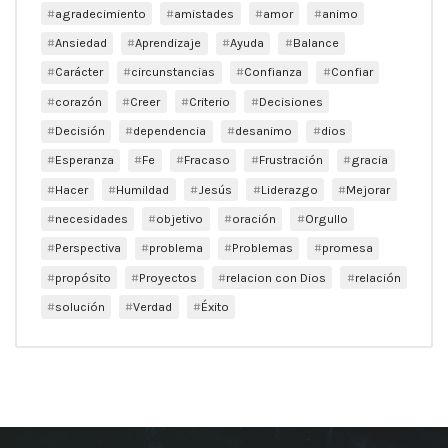
agradecimiento
amistades
amor
animo
Ansiedad
Aprendizaje
Ayuda
Balance
Carácter
circunstancias
Confianza
Confiar
corazón
Creer
Criterio
Decisiones
Decisión
dependencia
desanimo
dios
Esperanza
Fe
Fracaso
Frustración
gracia
Hacer
Humildad
Jesús
Liderazgo
Mejorar
necesidades
objetivo
oración
Orgullo
Perspectiva
problema
Problemas
promesa
propósito
Proyectos
relacion con Dios
relación
solución
Verdad
Éxito