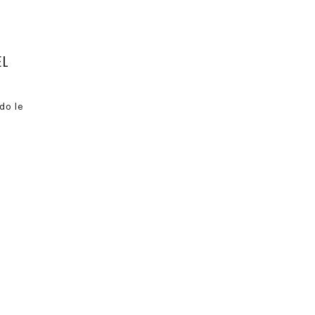
EL
do le