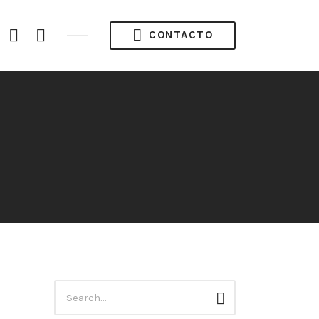
acebook
Instagram
Twitter
CONTACTO
ofile
Búsqueda
Buscar
para: