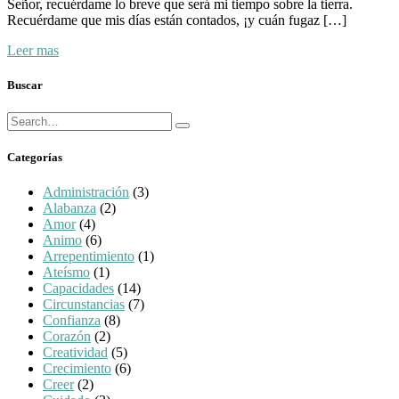
Señor, recuérdame lo breve que será mi tiempo sobre la tierra.
Recuérdame que mis días están contados, ¡y cuán fugaz […]
Leer mas
Buscar
Búsqueda
Buscar
para:
Categorías
Administración
(3)
Alabanza
(2)
Amor
(4)
Animo
(6)
Arrepentimiento
(1)
Ateísmo
(1)
Capacidades
(14)
Circunstancias
(7)
Confianza
(8)
Corazón
(2)
Creatividad
(5)
Crecimiento
(6)
Creer
(2)