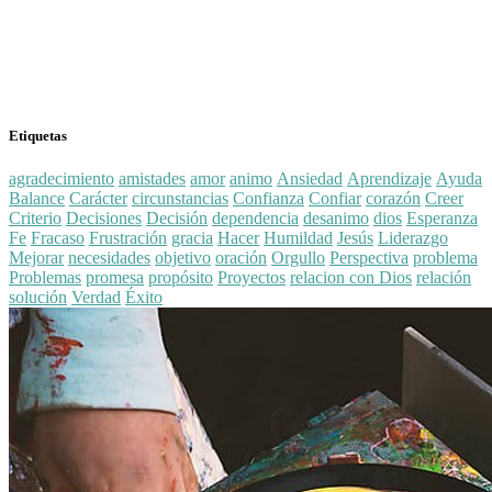
Etiquetas
agradecimiento
amistades
amor
animo
Ansiedad
Aprendizaje
Ayuda
Balance
Carácter
circunstancias
Confianza
Confiar
corazón
Creer
Criterio
Decisiones
Decisión
dependencia
desanimo
dios
Esperanza
Fe
Fracaso
Frustración
gracia
Hacer
Humildad
Jesús
Liderazgo
Mejorar
necesidades
objetivo
oración
Orgullo
Perspectiva
problema
Problemas
promesa
propósito
Proyectos
relacion con Dios
relación
solución
Verdad
Éxito