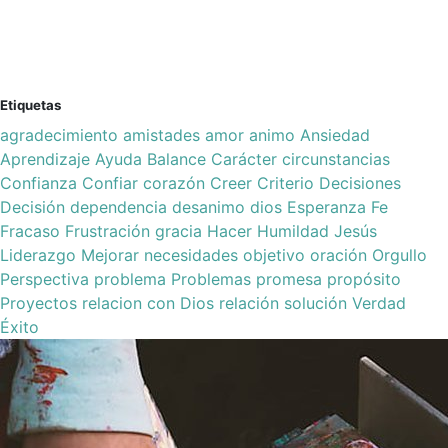
Etiquetas
agradecimiento
amistades
amor
animo
Ansiedad
Aprendizaje
Ayuda
Balance
Carácter
circunstancias
Confianza
Confiar
corazón
Creer
Criterio
Decisiones
Decisión
dependencia
desanimo
dios
Esperanza
Fe
Fracaso
Frustración
gracia
Hacer
Humildad
Jesús
Liderazgo
Mejorar
necesidades
objetivo
oración
Orgullo
Perspectiva
problema
Problemas
promesa
propósito
Proyectos
relacion con Dios
relación
solución
Verdad
Éxito