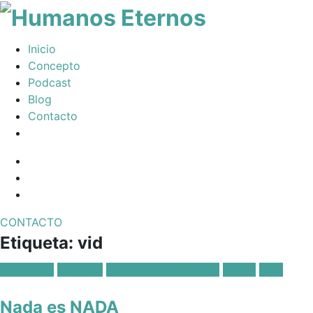
Somos
Inicio
humanos,
Concepto
pero
Podcast
Dios
Blog
nos
Contacto
creó
para
Facebook
mucho
Profile
Instagram
mas
Twitter
CONTACTO
Toggle
Etiqueta:
vid
navigation
Posted
Confianza
Corazón
Dependencia de Dios
Estrés
Vida
in:
Nada es NADA