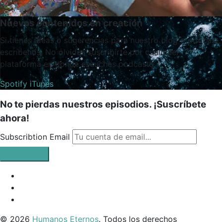
Nuevos contenidos en creación
Si tienes ideas o sugerencias para nuestro blog o podcast,
escríbenos. No olvides suscribirte por cualquier
plataforma en donde escuches podcasts.
Spotify
iTunes
No te pierdas nuestros episodios. ¡Suscríbete
ahora!
Subscribtion Email
Facebook
Profile
Instagram
Twitter
© 2026
Humanos Eternos
. Todos los derechos