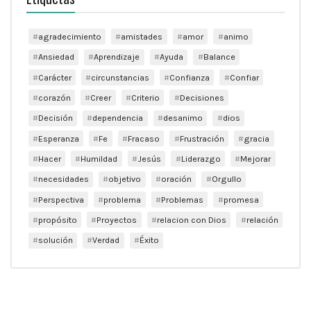
agradecimiento
amistades
amor
animo
Ansiedad
Aprendizaje
Ayuda
Balance
Carácter
circunstancias
Confianza
Confiar
corazón
Creer
Criterio
Decisiones
Decisión
dependencia
desanimo
dios
Esperanza
Fe
Fracaso
Frustración
gracia
Hacer
Humildad
Jesús
Liderazgo
Mejorar
necesidades
objetivo
oración
Orgullo
Perspectiva
problema
Problemas
promesa
propósito
Proyectos
relacion con Dios
relación
solución
Verdad
Éxito