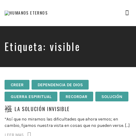
Tog
nav
Somos
humanos,
pero
Dios
Etiqueta:
visible
nos
creó
para
mucho
mas
CREER
DEPENDENCIA DE DIOS
GUERRA ESPIRITUAL
RECORDAR
SOLUCIÓN
LA SOLUCIÓN INVISIBLE
“Así que no miramos las dificultades que ahora vemos; en
cambio, fijamos nuestra vista en cosas que no pueden verse. […]
LEER MAS