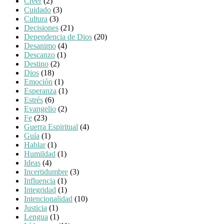
Creer
(2)
Cuidado
(3)
Cultura
(3)
Decisiones
(21)
Dependencia de Dios
(20)
Desanimo
(4)
Descanzo
(1)
Destino
(2)
Dios
(18)
Emoción
(1)
Esperanza
(1)
Estrés
(6)
Evangelio
(2)
Fe
(23)
Guerra Espiritual
(4)
Guía
(1)
Hablar
(1)
Humildad
(1)
Ideas
(4)
Incertidumbre
(3)
Influencia
(1)
Integridad
(1)
Intencionalidad
(10)
Justicia
(1)
Lengua
(1)