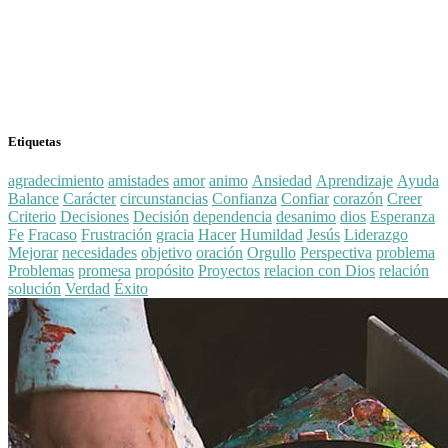
Etiquetas
agradecimiento
amistades
amor
animo
Ansiedad
Aprendizaje
Ayuda
Balance
Carácter
circunstancias
Confianza
Confiar
corazón
Creer
Criterio
Decisiones
Decisión
dependencia
desanimo
dios
Esperanza
Fe
Fracaso
Frustración
gracia
Hacer
Humildad
Jesús
Liderazgo
Mejorar
necesidades
objetivo
oración
Orgullo
Perspectiva
problema
Problemas
promesa
propósito
Proyectos
relacion con Dios
relación
solución
Verdad
Éxito