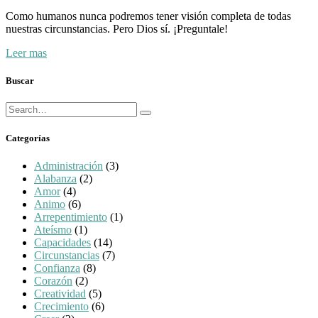
Como humanos nunca podremos tener visión completa de todas
nuestras circunstancias. Pero Dios sí. ¡Preguntale!
Leer mas
Buscar
Búsqueda
Buscar
para:
Categorías
Administración
(3)
Alabanza
(2)
Amor
(4)
Animo
(6)
Arrepentimiento
(1)
Ateísmo
(1)
Capacidades
(14)
Circunstancias
(7)
Confianza
(8)
Corazón
(2)
Creatividad
(5)
Crecimiento
(6)