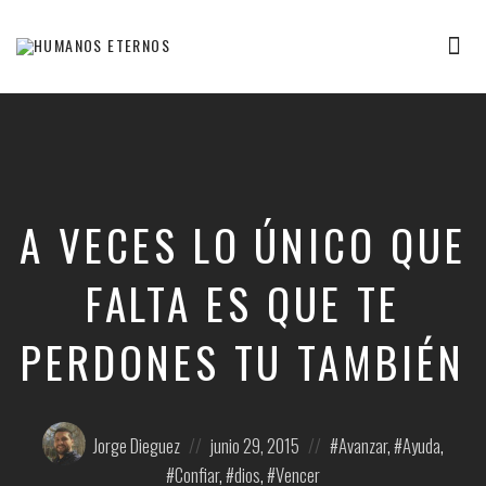
Tog
nav
Somos
humanos,
pero
Dios
nos
creó
para
A VECES LO ÚNICO QUE
mucho
mas
FALTA ES QUE TE
PERDONES TU TAMBIÉN
Posted
Posted
Posted
Jorge Dieguez
junio 29, 2015
Avanzar
,
Ayuda
,
by:
on
in:
Confiar
,
dios
,
Vencer