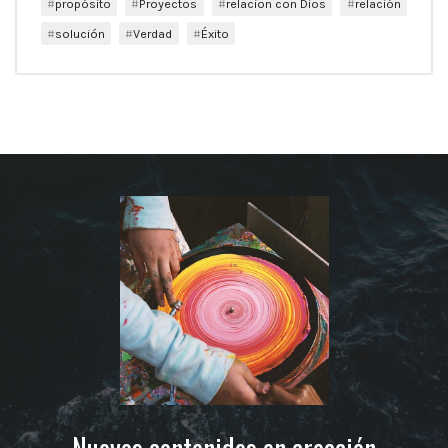
propósito
Proyectos
relacion con Dios
relación
solución
Verdad
Éxito