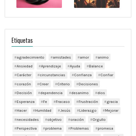
Etiquetas
agradecimiento
amistades
amor
animo
Ansiedad
Aprendizaje
Ayuda
Balance
Carácter
circunstancias
Confianza
Confiar
corazón
Creer
Criterio
Decisiones
Decisión
dependencia
desanimo
dios
Esperanza
Fe
Fracaso
Frustración
gracia
Hacer
Humildad
Jesús
Liderazgo
Mejorar
necesidades
objetivo
oración
Orgullo
Perspectiva
problema
Problemas
promesa