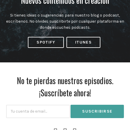
Nuevos contenidos en creación
Si tienes ideas o sugerencias para nuestro blog o podcast,
escríbenos. No olvides suscribirte por cualquier plataforma en
donde escuches podcasts.
SPOTIFY
ITUNES
No te pierdas nuestros episodios.
¡Suscríbete ahora!
Subscribtion
Email
Facebook
Instagram
Twitter