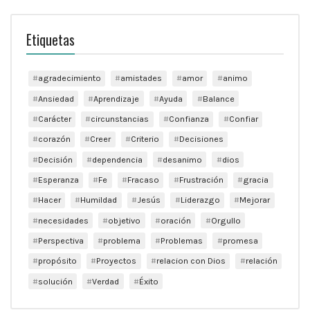
Etiquetas
agradecimiento
amistades
amor
animo
Ansiedad
Aprendizaje
Ayuda
Balance
Carácter
circunstancias
Confianza
Confiar
corazón
Creer
Criterio
Decisiones
Decisión
dependencia
desanimo
dios
Esperanza
Fe
Fracaso
Frustración
gracia
Hacer
Humildad
Jesús
Liderazgo
Mejorar
necesidades
objetivo
oración
Orgullo
Perspectiva
problema
Problemas
promesa
propósito
Proyectos
relacion con Dios
relación
solución
Verdad
Éxito