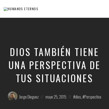
Somos
humanos,
pero
Dios
nos
creó
para
DIOS TAMBIÉN TIENE
mucho
mas
UNA PERSPECTIVA DE
TUS SITUACIONES
Posted
Posted
Posted
Jorge Dieguez
mayo 25, 2015
dios
,
Perspectiva
by:
on
in: