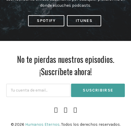
donde escuches podcasts.
SPOTIFY
ITUNES
No te pierdas nuestros episodios.
¡Suscríbete ahora!
Subscribtion
Email
Facebook
Instagram
Twitter
Profile
© 2026
Humanos Eternos
. Todos los derechos reservados.