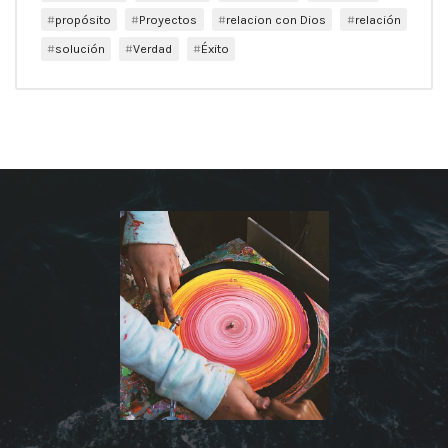
propósito
Proyectos
relacion con Dios
relación
solución
Verdad
Éxito