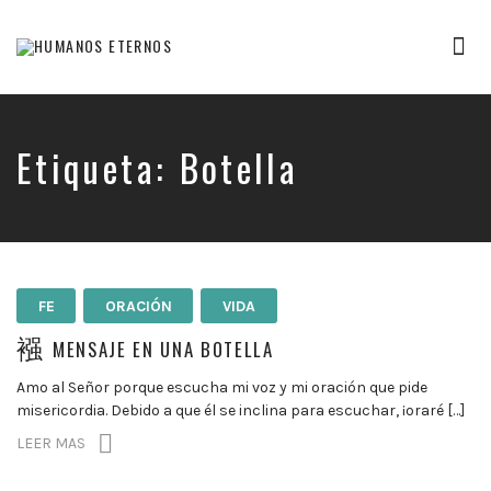
Tog
nav
Somos
humanos,
pero
Dios
Etiqueta:
Botella
nos
creó
para
mucho
mas
FE
ORACIÓN
VIDA
MENSAJE EN UNA BOTELLA
Amo al Señor porque escucha mi voz y mi oración que pide
misericordia. Debido a que él se inclina para escuchar, ¡oraré […]
LEER MAS