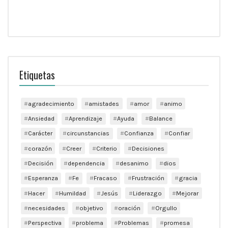
Etiquetas
agradecimiento
amistades
amor
animo
Ansiedad
Aprendizaje
Ayuda
Balance
Carácter
circunstancias
Confianza
Confiar
corazón
Creer
Criterio
Decisiones
Decisión
dependencia
desanimo
dios
Esperanza
Fe
Fracaso
Frustración
gracia
Hacer
Humildad
Jesús
Liderazgo
Mejorar
necesidades
objetivo
oración
Orgullo
Perspectiva
problema
Problemas
promesa