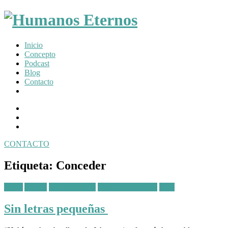
Somos
Inicio
humanos,
Concepto
pero
Podcast
Dios
Blog
nos
Contacto
creó
para
Facebook
mucho
Profile
Instagram
mas
Twitter
CONTACTO
Toggle
navigation
Etiqueta:
Conceder
Posted
Amor
Animo
Circunstancias
Relación con Dios
Vida
in:
Sin letras pequeñas