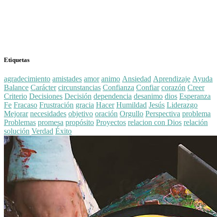
Etiquetas
agradecimiento
amistades
amor
animo
Ansiedad
Aprendizaje
Ayuda
Balance
Carácter
circunstancias
Confianza
Confiar
corazón
Creer
Criterio
Decisiones
Decisión
dependencia
desanimo
dios
Esperanza
Fe
Fracaso
Frustración
gracia
Hacer
Humildad
Jesús
Liderazgo
Mejorar
necesidades
objetivo
oración
Orgullo
Perspectiva
problema
Problemas
promesa
propósito
Proyectos
relacion con Dios
relación
solución
Verdad
Éxito