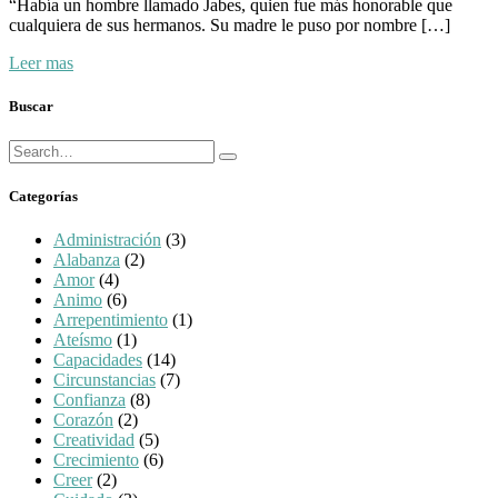
“Había un hombre llamado Jabes, quien fue más honorable que
cualquiera de sus hermanos. Su madre le puso por nombre […]
Leer mas
Buscar
Búsqueda
Buscar
para:
Categorías
Administración
(3)
Alabanza
(2)
Amor
(4)
Animo
(6)
Arrepentimiento
(1)
Ateísmo
(1)
Capacidades
(14)
Circunstancias
(7)
Confianza
(8)
Corazón
(2)
Creatividad
(5)
Crecimiento
(6)
Creer
(2)