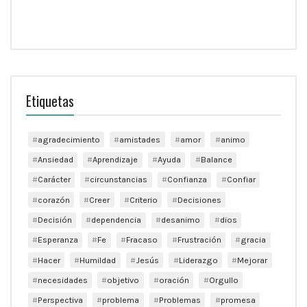
Etiquetas
agradecimiento
amistades
amor
animo
Ansiedad
Aprendizaje
Ayuda
Balance
Carácter
circunstancias
Confianza
Confiar
corazón
Creer
Criterio
Decisiones
Decisión
dependencia
desanimo
dios
Esperanza
Fe
Fracaso
Frustración
gracia
Hacer
Humildad
Jesús
Liderazgo
Mejorar
necesidades
objetivo
oración
Orgullo
Perspectiva
problema
Problemas
promesa