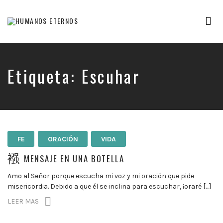
Tog
nav
Somos
humanos,
pero
Dios
Etiqueta:
Escuhar
nos
creó
para
mucho
mas
FE
ORACIÓN
VIDA
MENSAJE EN UNA BOTELLA
Amo al Señor porque escucha mi voz y mi oración que pide
misericordia. Debido a que él se inclina para escuchar, ¡oraré […]
LEER MAS