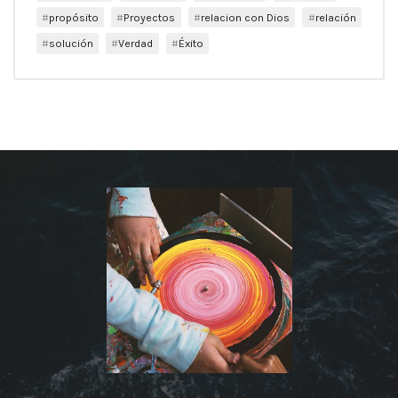
propósito
Proyectos
relacion con Dios
relación
solución
Verdad
Éxito