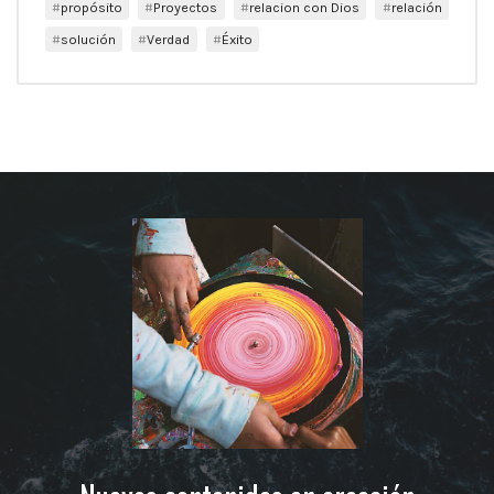
propósito
Proyectos
relacion con Dios
relación
solución
Verdad
Éxito