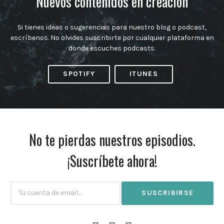
Nuevos contenidos en creación
Si tienes ideas o sugerencias para nuestro blog o podcast,
escríbenos. No olvides suscribirte por cualquier plataforma en
donde escuches podcasts.
SPOTIFY
ITUNES
No te pierdas nuestros episodios.
¡Suscríbete ahora!
Subscribtion
Email
Facebook
Instagram
Twitter