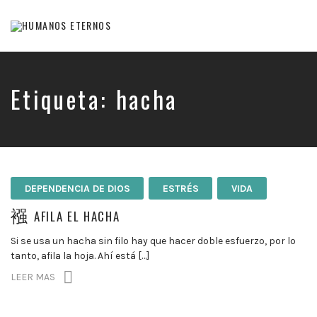
Somos
humanos,
pero
Dios
Etiqueta:
hacha
nos
creó
para
mucho
mas
DEPENDENCIA DE DIOS
ESTRÉS
VIDA
AFILA EL HACHA
Si se usa un hacha sin filo hay que hacer doble esfuerzo, por lo
tanto, afila la hoja. Ahí está […]
LEER MAS