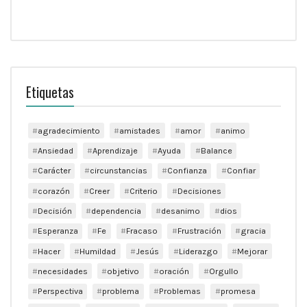
Etiquetas
agradecimiento
amistades
amor
animo
Ansiedad
Aprendizaje
Ayuda
Balance
Carácter
circunstancias
Confianza
Confiar
corazón
Creer
Criterio
Decisiones
Decisión
dependencia
desanimo
dios
Esperanza
Fe
Fracaso
Frustración
gracia
Hacer
Humildad
Jesús
Liderazgo
Mejorar
necesidades
objetivo
oración
Orgullo
Perspectiva
problema
Problemas
promesa